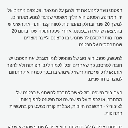
הפטנט נועד למנוע את זה ולהגן על המצאה. פטנטים ניתנים על
ידי המדינה. הפטנט הוא הליך משפטי שנועד למנוע מאחרים,
למשך 20 שנה ובחלק מהמדינות לטווח קצר יותר. את השימוש
בהמצאה שתוארה בפטנט. אחרי שפג התוקף שלו, בתום 20
שנה, מותר לכולם להשתמש בו כרצונם ולייצר מוצרים
שמתבססים על הפטנט.
למעשה, פטנט הוא סוג של מונופול לזמן מוגבל. את הפטנט יש
חובה לפרסם, כך שאחרים יוכלו ללמוד לגבי הפיתוח ולא להפר
אותו או לרכוש זכויות רישוי לשימוש בו ובכך לפתח את התחום
למוצרים חדשניים.
האם בית משפט יכול לאשר לחברה להשתמש בפטנט של
מתחרה, או לכפות על מי שרשם את הפטנט להפוך אותו
לציבורי? - התשובה חיובית, אבל זה קורה כמעט רק בתעשיית
התרופות.
כל פטנט צריך לכלול חדשנות. הוא צריך להיות משהו שאיש לא