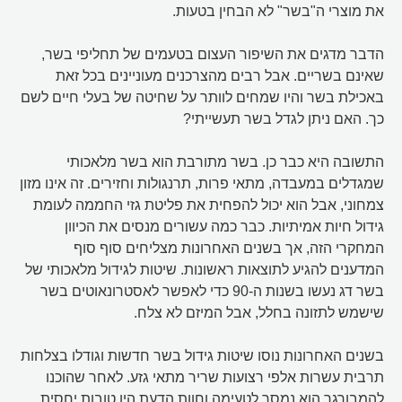
את מוצרי ה"בשר" לא הבחין בטעות.
הדבר מדגים את השיפור העצום בטעמים של תחליפי בשר,
שאינם בשריים. אבל רבים מהצרכנים מעוניינים בכל זאת
באכילת בשר והיו שמחים לוותר על שחיטה של בעלי חיים לשם
כך. האם ניתן לגדל בשר תעשייתי?
התשובה היא כבר כן. בשר מתורבת הוא בשר מלאכותי
שמגדלים במעבדה, מתאי פרות, תרנגולות וחזירים. זה אינו מזון
צמחוני, אבל הוא יכול להפחית את פליטת גזי החממה לעומת
גידול חיות אמיתיות. כבר כמה עשורים מנסים את הכיוון
המחקרי הזה, אך בשנים האחרונות מצליחים סוף סוף
המדענים להגיע לתוצאות ראשונות. שיטות לגידול מלאכותי של
בשר דג נעשו בשנות ה-90 כדי לאפשר לאסטרונאוטים בשר
שישמש לתזונה בחלל, אבל המיזם לא צלח.
בשנים האחרונות נוסו שיטות גידול בשר חדשות וגודלו בצלחות
תרבית עשרות אלפי רצועות שריר מתאי גזע. לאחר שהוכנו
להמבורגר הוא נמסר לטעימה וחוות הדעת היו טובות יחסית,