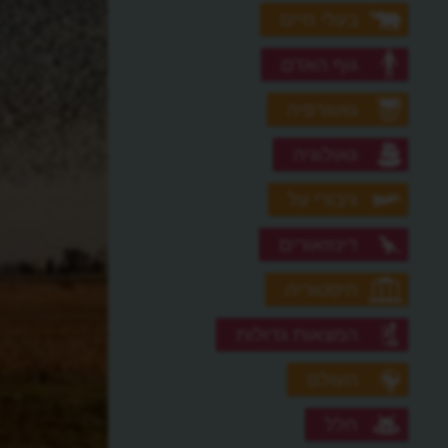
בעלי חיים
גוף האדם
גאוגרפיה
גאולוגיה
גיבורי על
דינוזאורים
היסטוריה
המצאות גדולות
העולם
חלל