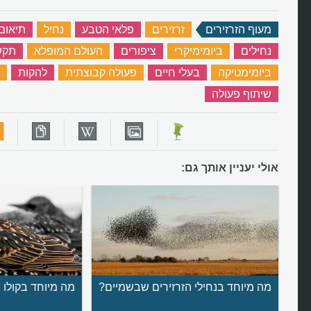
מעוף הזרזירים
‏
זרזירים
‏
פלאי הטבע
‏
נחיל
‏
תיאום
נחילים
‏
ביומימיקרי
‏
ציפורים
‏
העולם המופלא
‏
תקש
ביומימטיקה
‏
בעלי חיים
‏
פעולה קבוצתית
‏
להקות
‏
שיתוף פעולה
‏
אולי יעניין אותך גם:
מה מיוחד בנחילי הזרזירים שבשמיים?
מה מיוחד בקולו 