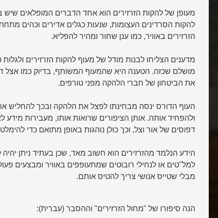
מעופן של להקות הזרזירים הוא אחד הדברים המופלאים שיש בע
להקות הסרדינים העצומות, שנעות כגלים אדירים וכהים מתחת 
הזרזירים באוויר, כמו ענן שחור ומהיר להפליא.
מדענים הצליחו לבנות מודל של מעוף להקות הזרזירים ולגלות 
מושלם שכזה. הטענה היא שהמעוף המשותף, בדיוק כמו אצל דגי
את הביטחון של חברי הלהקה מפני טורפים.
העוף הדורס ינסה מבחינתו לפצל את הלהקה ובכך להחליש את
ולהפחיד אותה. אותן הציפורים שרואות אותו, מעבירות מידע 
דפוסים של אור וצל, וכך כולן נוהגות באופן מתואם כדי להימלט.
הידע הנלמד מהזרזירים הוא חשוב מאד, שכן בעתיד ניתן יהיה 
למל"טים או לנחילי רובוטים שמתעופפים באוויר ומבצעים פעולו
מבלי שטייס אנושי צריך להטיס אותם.
הנה סיפורו של "מחול הזרזירים" וההסבר (עברית):