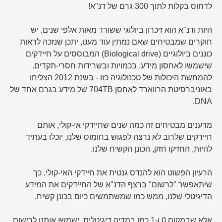
לדחוס בקלות לתוך 300 גרם של דנ"א!
היות ודנ"א הוא זיכרון ביולוגי ששורד מאות אלפי שנים, יש
חוקרים שמבטיחים שאם נמתין עוד מעט, יתכן שנזכה לראות
כוננים ביולוגיים (Biological drive) המבוססים על חיידקים
שישמשו לאחסון מידע, בכמויות ובשרידות חסרי-תקדים.
להמחשת היכולות של טכנולוגיה כזו - בשנת 2012 הצליחו
באוניברסיטת הרווארד לאחסן 704TB של מידע בגרם אחד של
DNA.
מדענים מבטיחים זה כמה שנים שחיידקי אי-קולי, אותם
חיידקים שלרוב לא נרצה לפגוש בחומוס שלנו, יוכלו בעתיד
להיות, החזיקו חזק, הכונן הקשיח שלנו.
הרעיון הפשוט הוא להנדס גנטית את חיידקי האי-קולי, כך
שיתאפשר "לרשום" ברצף הדנ"א של החיידקים את המידע
הדיגיטלי שלנו, ממש כמו שמשתמשים כיום בכונן קשיח.
אלא שבמקום 0 ו-1 כמו במדיה דיגיטלית, ישמשו אותנו לרישום