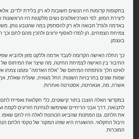
בתקופות קדומות היו הנשים חשובות לא רק בלידת ילדים, אלא
ליצירת המזון. לפי הארכיאולוגים נשים מלקטות היו הראשונות שג
באדמה ולגדל תבואה ולא רק להסתפק במה שהטבע נותן. משז
צמיחת הצמחים, הן למדו לאסוף זרעים ולהכין מהם לחם וכך ה
בעצמן.
מהי גאיה, אמא אדמה, האלה הגדול
מבין האלילות?
כך החלה האישה הקדומה לעבד אדמה וללקט מזון ולהביא שפ
החיבור בין האישה לצמיחת החיטה, מה שיצר את המיתוס של 
לאיטו הלך והתפתח המיתוס של "אלת האדמה" וממנו צמחו אלי
שמות שונים בתרבויות השונות: החל מגאיה, שעליה שאלת, אך 
אשרה, מה, אנאהיטה, אסטרטה ואחרות.
במקדשי האלה הוצבו בתור קישוטים, כלי חקלאות ואפיית לחם. 
לתבואה, דרך אבני הריחיים ששימשו לטחינת הזרעים לקמח וע
את הלחם. גם המתנות שהביאו הכוהנות לאלה היו לחם שאפו 
היבול החקלאי. ההשערה היא שזהו המקור של טקסי הלחם הנה
המוכרות.