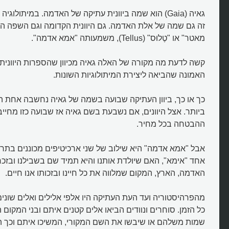
גאיה (Gaia) הוא שמה ביוונית עתיקה של האדמה. במיתולוגיה
זה גם שמה של אלת האדמה. גם היוונית הקדומה וגם השפה הרו
מאטר" או "טֶלוּס" (Tellus), משמעותה "אמא אדמה".
קשה לדעת מה מקורה של האלה גאיה מכיוון שהספרות היוונית
האמונה שהביאה ליצירת המיתולוגיות השונות.
כך או כך, ביוון העתיקה שבועה בשמה של גאיה נחשבה אחת 
ביותר. אצל היוונים, אם נשבעת בשם גאיה אז שבועה כזו מחיי
ההבטחה בכל מחיר.
אבל "אמא אדמה" היא שילוב של שני ארכיטיפים מכוננים בתר
אחד "אימא", האם שיולדת אותנו והיא תמיד שם בשבילנו ובזכרונ
האדמה, הארץ, המקום שמלווה את כל חיינו ובזכותו אנו חיים.
מהפרהיסטוריה ועד העת העתיקה היו אלפי אלילים ואלים שונים
כל הזמן. סוחרים ונוודים הביאו אלים קטנים איתם ובני המקום 
שמות משלהם או שיבשו את השם המקורי, המשיכו איתם וכך ה