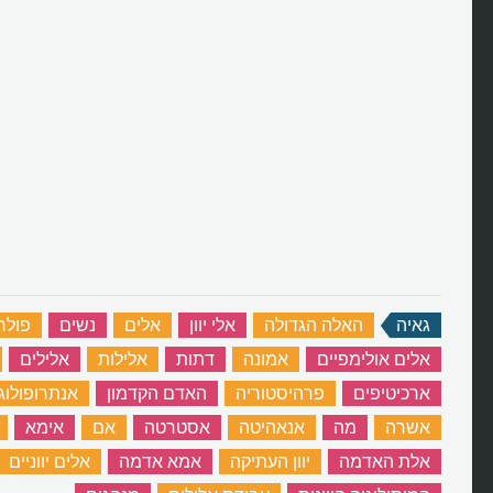
גאיה
‏
האלה הגדולה
‏
אלי יוון
‏
אלים
‏
נשים
‏
פולח
אלים אולימפיים
‏
אמונה
‏
דתות
‏
אלילות
‏
אלילים
‏
ארכיטיפים
‏
פרהיסטוריה
‏
האדם הקדמון
‏
אנתרופולוג
אשרה
‏
מה
‏
אנאהיטה
‏
אסטרטה
‏
אם
‏
אימא
‏
אלת האדמה
‏
יוון העתיקה
‏
אמא אדמה
‏
אלים יווניים