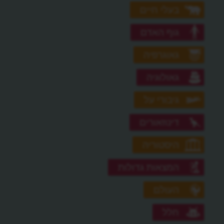
בעלי חיים
גוף האדם
גאוגרפיה
גאולוגיה
גיבורי על
דינוזאורים
היסטוריה
המצאות גדולות
העולם
חלל