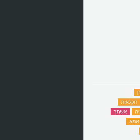
ן
‏
חקלאות
‏
יה
‏
אשתר
‏
אמא
‏
‏