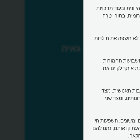
 היוונית ובעוד תרבויות
מית, בתור "טֶרָה
 לא חשפה את תולדות
גאיה
השבועות החמורות
בת אותך לקיים את
בות האנושית. מצד
ותינו. ומצד שני
 ומשונים. השפעות היו
העתיקו אותם, נתנו להם
לאה.