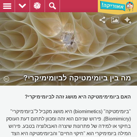
מה בין ביומימטיקה לביומימיקרי?
האם ביומימימטיקה היא מושג זהה לביומימיקרי?
"ביומימטיקה" (biomimetics) היא מושג מקביל ל"ביומימיקרי"
(Biomimicry). פירוש שניהם הוא זהה ומכוון לתחום דעת העוסק
בחיקוי או למידה של פתרונות שיצרה האבולוציה בטבע. פירוש
המילה ביומימיקרי הוא "חיקוי החיים" והביומימטיקה היא הצד