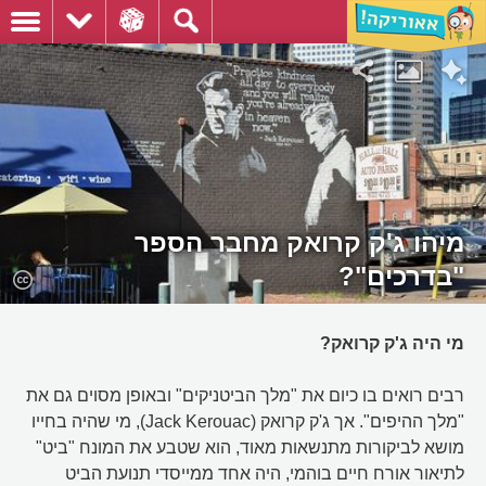
מיהו ג'ק קרואק מחבר הספר
"בדרכים"?
מי היה ג'ק קרואק?
רבים רואים בו כיום את "מלך הביטניקים" ובאופן מסוים גם את
"מלך ההיפים". אך ג'ק קרואק (Jack Kerouac), מי שהיה בחייו
מושא לביקורות מתנשאות מאוד, הוא שטבע את המונח "ביט"
לתיאור אורח חיים בוהמי, היה אחד ממייסדי תנועת הביט