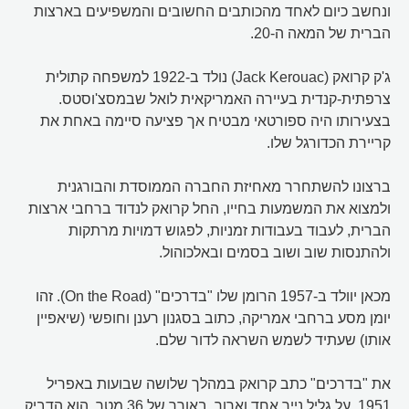
ונחשב כיום לאחד מהכותבים החשובים והמשפיעים בארצות
הברית של המאה ה-20.
ג'ק קרואק (Jack Kerouac) נולד ב-1922 למשפחה קתולית
צרפתית-קנדית בעיירה האמריקאית לואל שבמסצ'וסטס.
בצעירותו היה ספורטאי מבטיח אך פציעה סיימה באחת את
קריירת הכדורגל שלו.
ברצונו להשתחרר מאחיזת החברה הממוסדת והבורגנית
ולמצוא את המשמעות בחייו, החל קרואק לנדוד ברחבי ארצות
הברית, לעבוד בעבודות זמניות, לפגוש דמויות מרתקות
ולהתנסות שוב ושוב בסמים ובאלכוהול.
מכאן יוולד ב-1957 הרומן שלו "בדרכים" (On the Road). זהו
יומן מסע ברחבי אמריקה, כתוב בסגנון רענן וחופשי (שיאפיין
אותו) שעתיד לשמש השראה לדור שלם.
את "בדרכים" כתב קרואק במהלך שלושה שבועות באפריל
1951, על גליל נייר אחד וארוך, באורך של 36 מטר. הוא הדביק