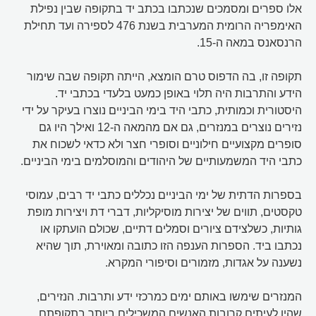
אלו ספרים ומסמכים שנכתבו בכתב יד בתקופה שבין נפילת
האימפריה הרומית המערבית בשנת 476 לספירה ועד תחילת
הרנסאנס במאה ה-15.
תקופה זו, בה הדפוס טרם הומצא, הייתה תקופה שבה שימור
הידע והתרבות היה תלוי באופן כמעט בלעדי בכתבי יד.
היסטורית וכמותית, כתבי היד בימי הביניים נוצרו בעיקר על ידי
נזירים נוצרים במנזרים, גם אם מהמאה ה-12 ואילך היו גם
סופרים מקצועיים חילוניים וסופרי חצר ולא כדאי לשכוח את
כתבי היד המשמעותיים של היהודים והמוסלמים בימי הביניים.
בספרות הדתית של ימי הביניים נכללים כתבי יד רבים, עמוסי
טקסטים, תווים של יצירות מוסיקליות, דברי דת ויצירות מופת
גותיות, כשלצידם ציורים וסמלים דתיים, שכולם הועתקו או
נכתבו ביד. הספרות הענפה הזו כתובה ומאוירת, תוך שהיא
נשענה על אגדות, מזמורים וסיפורי המקרא.
המנזרים שימשו באותם ימים כמרכזי ידע ותרבות. הנזירים,
שהיו לעיתים קרובות האנשים המשכילים ביותר בתקופתם,