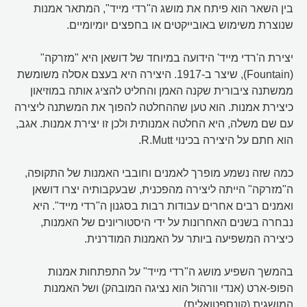
בין השאר הוא פיתח את מושג ה"רדי מייד", המתאר אמנות
שנוצרת משימוש באובייקטים או בחפצים יומיומיים.
יצירת ה'רדי מייד' הידועה במיוחד של דושאן היא "מזרקה"
(Fountain), שיצר ב-1917. היצירה היא בעצם אסלה משומשת
ממשתנה ציבורית שקנה האמן והחליט להציג אותה במוזיאון
כיצירת אמנות. הוא טען שההחלטה להפוך את המשתנה ליצירה
עם שם משלה, היא החלטה אמנותית ולכן זו יצירת אמנות. אגב,
הוא חתם על היצירה בכינוי R.Mutt.
כמה שזה נשמע מופרך לאמנים וחובבי האמנות של התקופה,
ה"מזרקה" הייתה ליצירה מהפכנית, שבעקבותיה יצרו דושאן
ואמנים רבים אחרים עבודות רבות בסגנון ה"רדי מייד". היא
נבחרה בשנים האחרונות על ידי היסטוריונים של האמנות,
כיצירה המשפיעה ביותר על האמנות המודרנית.
בהמשך השפיע מושג ה"רדי מייד" על התפתחות אמנות
הפופ-ארט (אנדי וורהול הוא נציגה המובהק) ושל האמנות
המושגית (קונספטואלית).