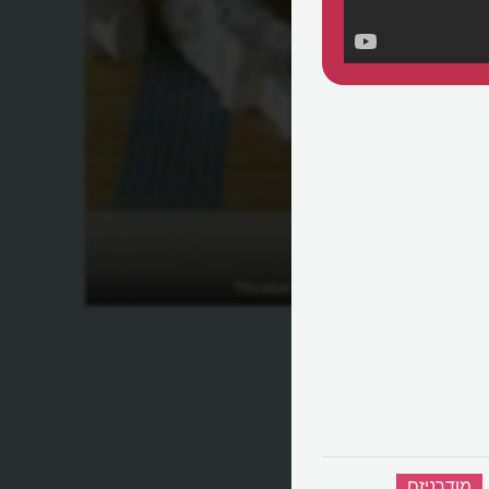
מהו רדי מייד באמנות?
‏
מודרניזם
‏