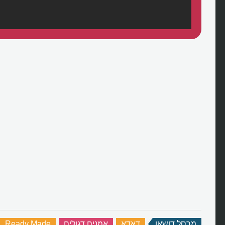
מה זה דאדא ורעיון האנטי-אמנות?
מרסל דושאן
‏
דאדא
‏
אמנים דגולים
‏
Ready Made