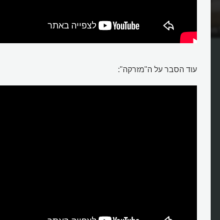
 מרסל דושאן "מעמד
עוד הסבר על ה"מזרקה":