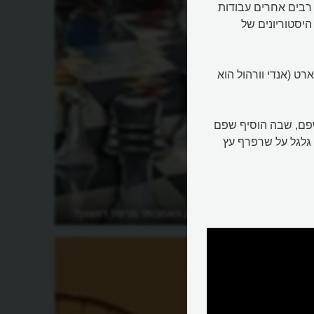
 רבים אחרים עבודות
היסטוריונים של
ט (אנדי וורהול הוא
 שפם, שבה הוסיף שפם
 גלגל על שרפרף עץ
נות?
מי היה המהפכן האמנותי מרסל דושאן?