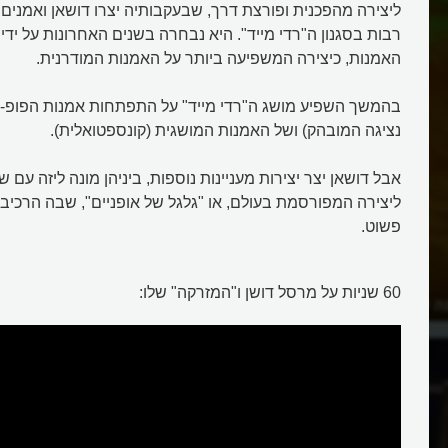
ליצירה מהפכנית ופורצת דרך, שבעקבותיה יצרו דושאן ואמנים
רבות בסגנון ה"רדי מייד". היא נבחרה בשנים האחרונות על ידי 
האמנות, כיצירה המשפיעה ביותר על האמנות המודרנית.
בהמשך השפיע מושג ה"רדי מייד" על התפתחות אמנות הפופ-אר
נציגה המובהק) ושל האמנות המושגית (קונספטואלית).
אבל דושאן יצר יצירות מעניינות נוספות, ביניהן מונה ליזה עם
ליצירה המפורסמת בעולם, או "גלגל של אופניים", שבה הרכיב
פשוט.
60 שניות על מרסל דושן ו"המזרקה" שלו:
נה ליזה שפם?
מי הציב אסלה במוזיאון כיצירת אמ