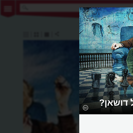
 דושאן?