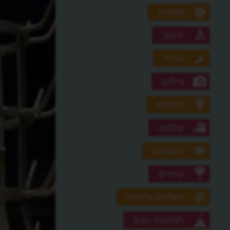
ספורט
עיצוב
עתיד
צילום
צמחים
קולנוע
רובוטים
שיאים
תגליות גדולות
תופעות טבע