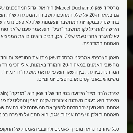
מרסל דושאן (Marcel Duchamp) היה אולי גדול 
גם במאה ה-20 על שלל המהפכות ושבירות המסגרת שלה,
בחדשנות ובמקוריות המחשבה והאמנות שלו. לא פעם נדמה שא
הירשה להתרגל לקו מחשבה "רגיל". הוא אמר פעם ש"אני סותר 
לא להיגרר אחרי טעמי שלי". ואכן, רבים רואים בו את הממציא
האמנות המודרנית.
האמן הצרפתי-אמריקני מרסל דושאן מתנועת הסוריאליזם והד
מחשובי האמנים במאה ה-20 והמורד באמנות, אולי ה
המרדנית ביותר... בין השאר הוא פיתח את מושג ה"רדי מייד"
משימוש באובייקטים או בחפצים יומיומיים.
היצירה היא בעצם משתנה ציבורית שקנה האמן והחליט להציג א
אמנות. הוא טען שההחלטה להפוך את המשתנה ליצירה עם ש
האמנותית ולכן זו יצירת אמנות. אגב, הוא חתם על היצירה בכינוי .Mutt
ככל שהדבר נראה מופרך לאמנים ולחובבי האמנות של התקופה