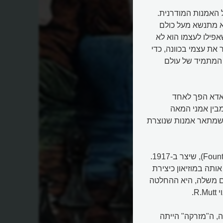
המהפכנים של האמנות המודרנית.
 הוא מתנשא מעל כולם
פילו לעצמו הוא לא
את עצמי בכוונה, כדי
 המתמיד של עולם
אדא הפך לאחד
כי מורד מבין אמני המאה
, שמתאר אמנות שנוצרת
יצירת ה'רדי מייד' הידועה במיוחד של דושאן היא "מזרקה" (Fountain), שיצר ב-1917.
ותה במוזיאון כיצירת
ם משלה, היא ההחלטה
R.
, ה"מזרקה" הייתה