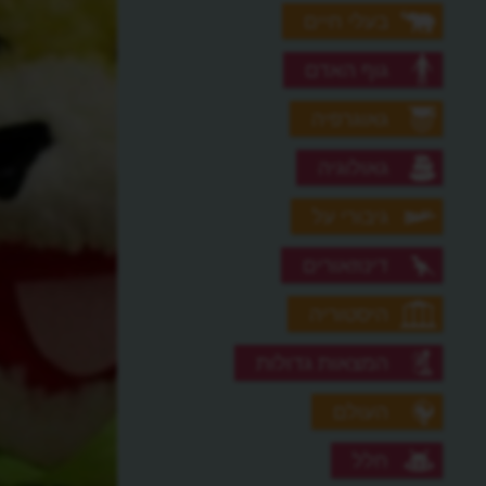
בעלי חיים
גוף האדם
גאוגרפיה
גאולוגיה
גיבורי על
דינוזאורים
היסטוריה
המצאות גדולות
העולם
חלל