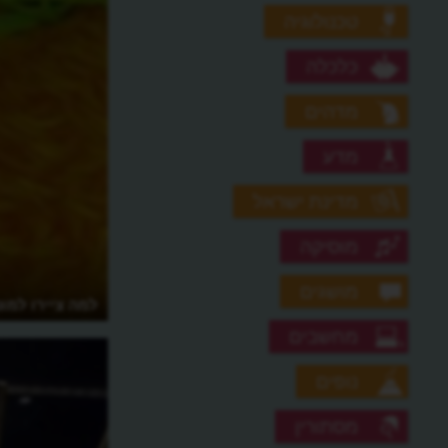
טכנולוגיה
כלכלה
מדהים
מדע
מדינת ישראל
מוסיקה
מושגים
למה ציירו למו
מחשבים
נופים
מסתורין