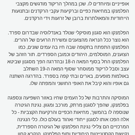
אופייניים ומיוחדים לו. שכן במהלך הריקוד מודגשים מקצבי
הפלמנקו במחיאות כפיים וברקיעות עקבי הרקדנים ובתנועות
הייחודיות והמאולתרות ברובן של זרועות וידי הרקדנים.
הפלמנקו הוא סגנון מוסיקלי שנולד באנדלוסיה שבדרום ספרד.
הוא נוצר ככל הנראה מהצוענים ומשירת הרועים של ההרים.
הפלמנקו התפתח בתקופה שבה חיו בה עמים שונים, כמו
הצוענים, המוסלמים, היהודים וכמובן הספרדים. תור הזהב של
הפלמנקו החל בסוף המאה ה-18 ובהדרגה הפך מסגנון שביטא
עצב וסבל לריקוד ממוסחר שסוף המאה ה-19 השתלב
באולמות מופעים, בארים ובתי קפה בספרד. בהדרגה השתנה
גם אופיו והוא קיבל את האופי החושני והמפתה שלו.
המוסיקה והתרבות של כל העמים שחיו באזור השפיעה ונספגה
בפלמנקו, שהפך לסגנון מרתק, מורכב ומגוון. נגינת הגיטרה
שנוספה לו בהמשך, מחיאות הכפיים והרקיעות הקצביות - כל
אלה הפכו אותו לסגנון ייחודי ואהוד בעולם כולו. כלי הנגינה
המרכזיים הם צלילי נגינת הפלמנקו של הגיטרה הספרדית,
נקישות הקסטנייטות היחודיות ותוף הפלמנקו, הנקרא קחון.