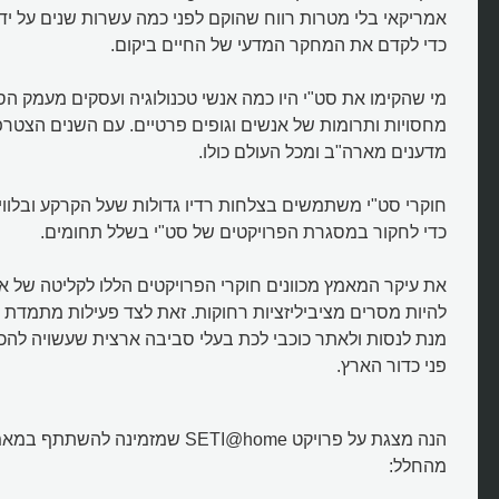
אמריקאי בלי מטרות רווח שהוקם לפני כמה עשרות שנים על ידי
כדי לקדם את המחקר המדעי של החיים ביקום.
מי שהקימו את סט"י היו כמה אנשי טכנולוגיה ועסקים מעמק הסי
מחסויות ותרומות של אנשים וגופים פרטיים. עם השנים הצטרפ
מדענים מארה"ב ומכל העולם כולו.
חוקרי סט"י משתמשים בצלחות רדיו גדולות שעל הקרקע ובלוויי
כדי לחקור במסגרת הפרויקטים של סט"י בשלל תחומים.
מהו שומר המסך שמחפש סימני חיי
בחלל?
את עיקר המאמץ מכוונים חוקרי הפרויקטים הללו לקליטה של או
להיות מסרים מציביליזציות רחוקות. זאת לצד פעילות מתמדת 
מנת לנסות ולאתר כוכבי לכת בעלי סביבה ארצית שעשויה להכי
פני כדור הארץ.
הנה מצגת על פרויקט SETI@home שמזמינה
מהחלל: