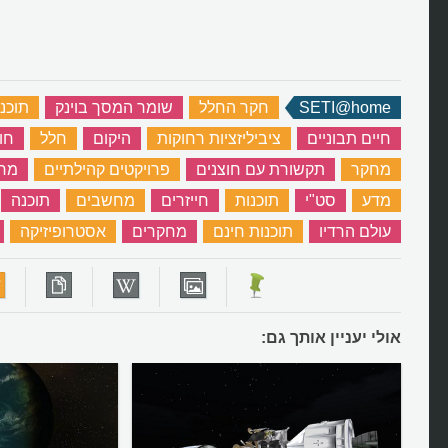
SETI@home
‏
חקר החלל
‏
שומר המסך בוינק
‏
תוכנת
חיים תבוניים
‏
ציביליזציות רחוקות
‏
היקום
‏
חלל
‏
חו
מחקר
‏
תקשורת עם חוצנים
‏
פרויקטים קהילתיים
‏
מחק
מדע
‏
סט"י
‏
תוכנות
‏
חייזרים
‏
מחשבים
‏
תוכנה
‏
עולם הרדיו
‏
תוכנות חינם
‏
מחקרים
‏
אסטרופיזיקה
‏
אולי יעניין אותך גם: