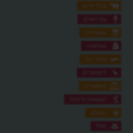
בעלי חיים
גוף האדם
גאוגרפיה
גאולוגיה
גיבורי על
דינוזאורים
היסטוריה
המצאות גדולות
העולם
חלל