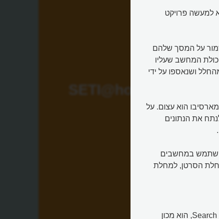
נק או סט"י בבית (באנגלית: SETI@home) הוא למעשה פרויקט
מור על המסך שלהם
כולת המחשב שעליו
החלל ושנאספו על ידי
SETI@home
ארסיבו הוא עצום. על
נתח את הנתונים
להשתמש במחשבים
מחלת הסרטן, למחלת
הגוף המכונה סט"י, קיצור של Search for Extraterrestrial Intelligence, הוא מכון