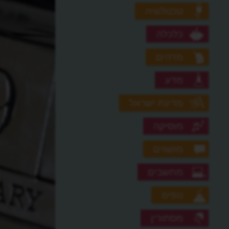
טכנולוגיה
כלכלה
מדהים
מדע
מדינת ישראל
מוסיקה
מושגים
מחשבים
נופים
מסתורין