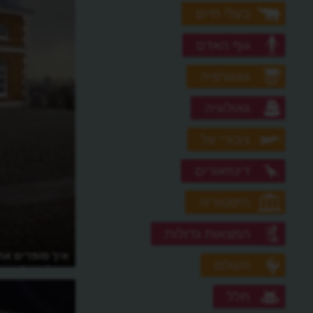
בעלי חיים
גוף האדם
גאוגרפיה
גאולוגיה
גיבורי על
דינוזאורים
היסטוריה
המצאות גדולות
מי צריך שעון חכם?
איך סופרים את 
העולם
שבלונדון?
חלל