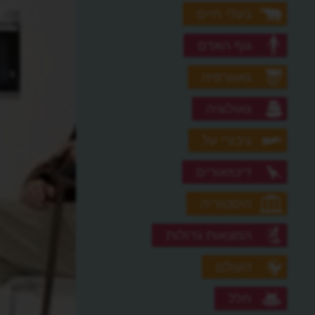
בעלי חיים
גוף האדם
גאוגרפיה
גאולוגיה
גיבורי על
דינוזאורים
היסטוריה
המצאות גדולות
העולם
חלל