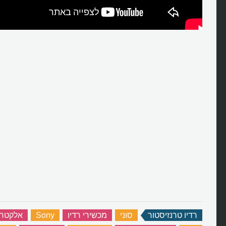
רדיו טרנזיסטור
‏
סוני
‏
מכשירי רדיו
‏
Sony
‏
אלקטרונ