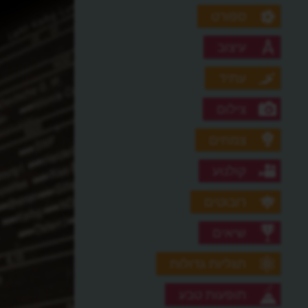
ספורט
עיצוב
עתיד
צילום
צמחים
קולנוע
רובוטים
שיאים
תגליות גדולות
תופעות טבע