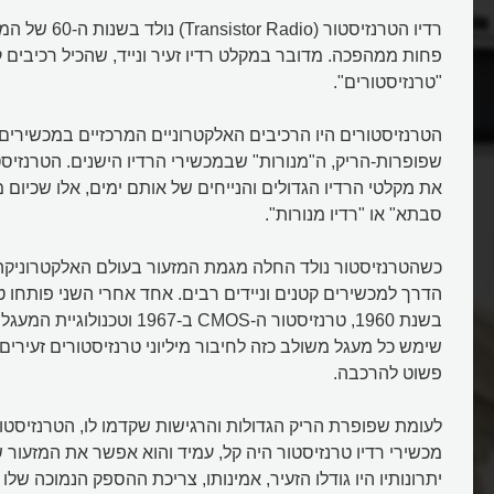
רדיו הטרנזיסטור (io
פחות ממהפכה. מדובר במקלט רדיו זעיר ונייד, שהכיל רכיבים 
"טרנזיסטורים".
הטרנזיסטורים היו הרכיבים האלקטרוניים המרכזיים במכשירים
שפופרות-הריק, ה"מנורות" שבמכשירי הרדיו הישנים. הטרנזיס
את מקלטי הרדיו הגדולים והנייחים של אותם ימים, אלו שכיום מ
סבתא" או "רדיו מנורות".
כשהטרנזיסטור נולד החלה מגמת המזעור בעולם האלקטרוניקה.
בשנת 1960, טרנזיסטור ה-CMOS ב-1967
שימש כל מעגל משולב כזה לחיבור מיליוני טרנזיסטורים זעירים 
פשוט להרכבה.
לעומת שפופרת הריק הגדולות והרגישות שקדמו לו, הטרנזיסט
מכשירי רדיו טרנזיסטור היה קל, עמיד והוא אפשר את המזעור 
יתרונותיו היו גודלו הזעיר, אמינותו, צריכת ההספק הנמוכה שלו ו