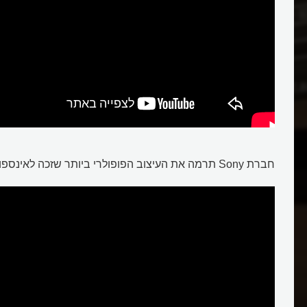
חברת Sony תרמה את העיצוב הפופולרי ביותר שזכה לאינספור חיקויים: