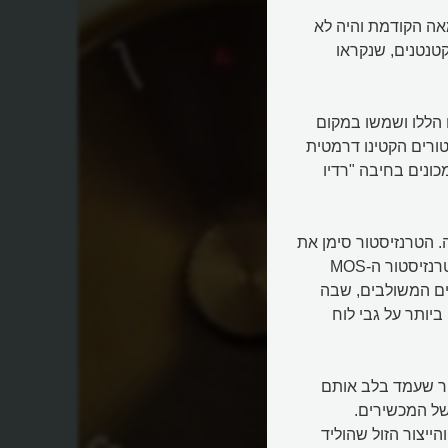
Transistor Rad) נולד בשנות ה-60 של המאה הקודמת והיה לא
קטנטנים, שנקראו
 הללו ושמשו במקום
טורים הקטינו דרמטית
כונים בחיבה "רדיו
 הטרנזיסטור סימן את
הדרך למכשירים קטנים וניידים רבים. אחד אחרי השני פותחו טרנזיסטור ה-MOS
 וטכנולוגיית המעגלים המשולבים, שבה
ביותר על גבי לוח
ור שעמד בלב אותם
של המכשירים.
הייצור הזול שהוליד