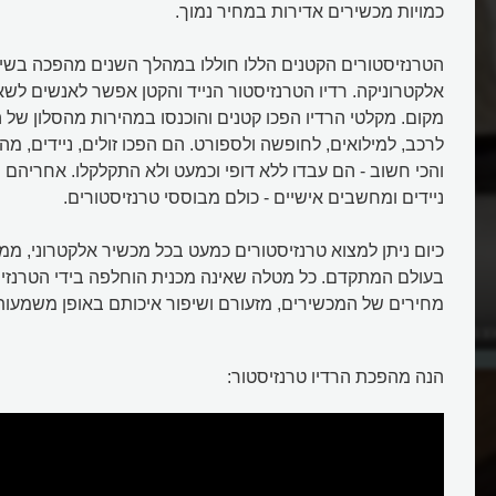
כמויות מכשירים אדירות במחיר נמוך.
הטרנזיסטורים הקטנים הללו חוללו במהלך השנים מהפכה בשי
אלקטרוניקה. רדיו הטרנזיסטור הנייד והקטן אפשר לאנשים לש
מקום. מקלטי הרדיו הפכו קטנים והוכנסו במהירות מהסלון של
לרכב, למילואים, לחופשה ולספורט. הם הפכו זולים, ניידים, מ
והכי חשוב - הם עבדו ללא דופי וכמעט ולא התקלקלו. אחריהם ה
ניידים ומחשבים אישיים - כולם מבוססי טרנזיסטורים.
כיום ניתן למצוא טרנזיסטורים כמעט בכל מכשיר אלקטרוני, ממ
בעולם המתקדם. כל מטלה שאינה מכנית הוחלפה בידי הטרנזי
מחירים של המכשירים, מזעורם ושיפור איכותם באופן משמעותי
עצבי המוצר דיטר ראמס?
מה מיוחד בעיצוב ה-SK4 של חבר
בראון?
הנה מהפכת הרדיו טרנזיסטור: