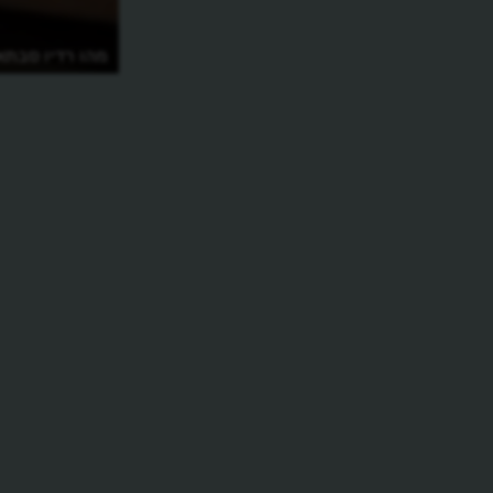
מהו רדיו סבתא