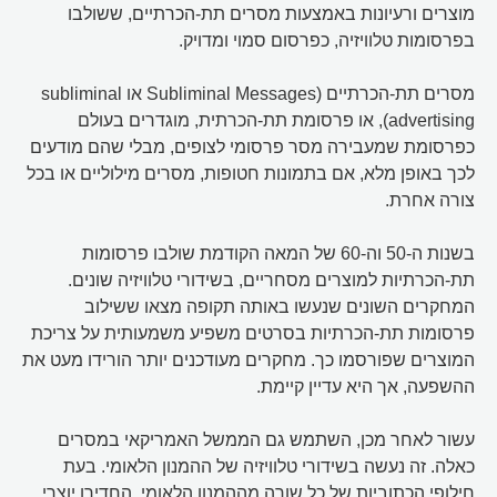
מוצרים ורעיונות באמצעות מסרים תת-הכרתיים, ששולבו
בפרסומות טלוויזיה, כפרסום סמוי ומדויק.
מסרים תת-הכרתיים (Subliminal Messages או subliminal
advertising), או פרסומת תת-הכרתית, מוגדרים בעולם
כפרסומת שמעבירה מסר פרסומי לצופים, מבלי שהם מודעים
לכך באופן מלא, אם בתמונות חטופות, מסרים מילוליים או בכל
צורה אחרת.
בשנות ה-50 וה-60 של המאה הקודמת שולבו פרסומות
תת-הכרתיות למוצרים מסחריים, בשידורי טלוויזיה שונים.
המחקרים השונים שנעשו באותה תקופה מצאו ששילוב
פרסומות תת-הכרתיות בסרטים משפיע משמעותית על צריכת
המוצרים שפורסמו כך. מחקרים מעודכנים יותר הורידו מעט את
ההשפעה, אך היא עדיין קיימת.
עשור לאחר מכן, השתמש גם הממשל האמריקאי במסרים
כאלה. זה נעשה בשידורי טלוויזיה של ההמנון הלאומי. בעת
חילופי הכתוביות של כל שורה מההמנון הלאומי, החדירו יוצרי