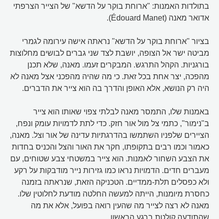
בתולדות האמנות: "ארוחת בוקר על הדשא" של הצייר הצרפתי
אדואר מאנה (Édouard Manet).
בציור "ארוחת בוקר על הדשא" נראתה אישה עירומה לגמרי
מביטה ישר אל הצופה, יושבת לצד שני גברים לבושים מחלוצות
בורגניות. הקהל התרגש. המבקרים זעמו. מאנה, שלא תכנן
מהפכה, יצר אחת בכל זאת. כי מה שהיה מהפכני אצל מאנה לא
היה רק הנושא, אלא האופן והדרך בה הוא צייר את הדברים.
באמנות שלו, התמסר מאנה לבלתי צפוי שאותו הוא צייר
ב"נימור", כתמי צל מול אור חזק. כדי לתת לדמויות עומק ונפח,
הציירים שלפניו השתמשו בהדרגתיות עדינה של אור וצל. מאנה,
כאמור וכמו רבים בתקופתו, חקר את האור והצל והכניס בחדות
את הצבע השחור לאמנות. הוא צייר במשטחי צבע שטוחים, עם
מעברים חדים. הדמויות נראו כמו גזירות נייר מודבקות על רקע
ולא כפסלים תלת-ממדיים. הטכניקה הזאת, שנראתה בזמנה
כחסרת מיומנות, הייתה למעשה החלטה מודעת לחלוטין שלו.
מאנה לא רצה לצייר מה שהעין רואה בפועל, אלא את מה
שהתודעה קולטת ברגע הראשון.