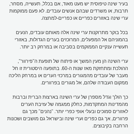
בעיר שינה טיפוסית יש מעט מאוד, אם בכלל, תעשייה, מסחר,
תרבות, או משרדים שבהם אנשים עובדים. לא פעם ממוקמות
ערי שינה באזורים כפריים או כפריים-למחצה.
בכל בוקר מתרוקנות ערי שינה אלה מאותם עובדים, הנעים
בהמוניהם אל המפעלים, המרוכזים בערים הגדולות, באזורי
תעשייה ענקיים הממוקמים בסביבה או במרחק רב יותר.
ערי השינה הן מעין המשך או פיתוח של תופעת ה"פירוור",
ההולכת ומתחזקת מאז שנות ה-60. בתופעה היסטורית זו חל
מעבר של עובדים מהמגורים במרכזי הערים או במרחק הליכה
ממקום העבודה שלהם, אל מגורים בפרוורים.
כך הולך וגדל מספרן של ערי השינה בארצות הברית וברבות
מהמדינות המתקדמות, כחלק ממגמה של עזיבת הערים
לאזורים סמוכים ובעלי אופי כפרי יותר. "נהנים" מכך גם
פרוורים, אך גם כפרים וערי שינה ובישראל גם מושבים ושכונות
הרחבה בקיבוצים.