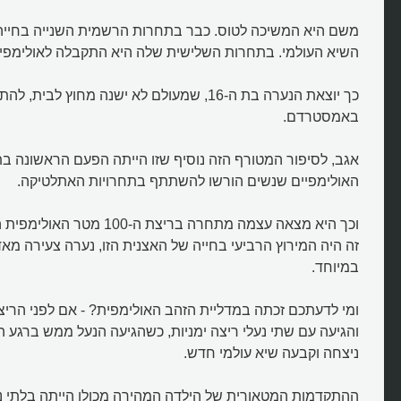
משם היא המשיכה לטוס. כבר בתחרות הרשמית השנייה בחייה
השיא העולמי. בתחרות השלישית שלה היא התקבלה לאולימפיאדת 8
כך יוצאת הנערה בת ה-16, שמעולם לא ישנה מחוץ לבי
באמסטרדם.
אגב, לסיפור המטורף הזה נוסיף שזו הייתה הפעם הראשונה 
האולימפיים שנשים הורשו להשתתף בתחרויות האתלטיקה.
וכך היא מצאה עצמה מתחרה בריצת ה
זה היה המירוץ הרביעי בחייה של האצנית הזו, נערה צעירה מאד
במיוחד.
ומי לדעתכם זכתה במדליית הזהב האולימפית? - אם לפני הרי
מי האצנית שהתרסקה במטוס וזכתה
והגיעה עם שתי נעלי ריצה ימניות, כשהגיעה הנעל ממש ברגע 
בזהב?
ניצחה וקבעה שיא עולמי חדש.
ההתקדמות המטאורית של הילדה המהירה מכולן הייתה בלתי נ