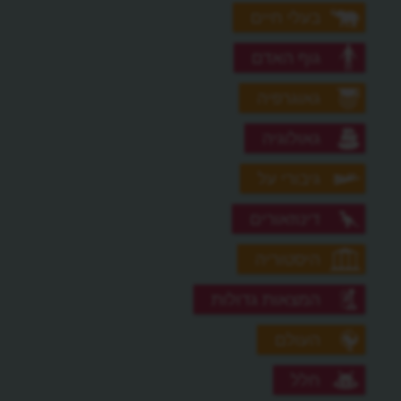
בעלי חיים
גוף האדם
גאוגרפיה
גאולוגיה
גיבורי על
דינוזאורים
היסטוריה
המצאות גדולות
העולם
חלל