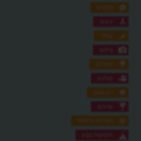
ספורט
עיצוב
עתיד
צילום
צמחים
קולנוע
רובוטים
שיאים
תגליות גדולות
תופעות טבע