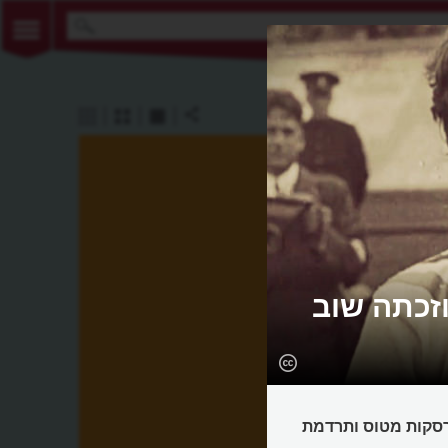
זכתה שוב
רסקות מטוס ותרדמת