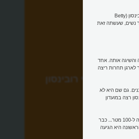
אם יש ספורטאית שזכאית לתואר "סופר וומן" זו כנראה בטי רובינסון (Betty
מנצחת הראשונה בהיסטוריה של ריצת 100 מטר נשים, שעשתה זאת
והשיגה אותה. אחד
 לארגן תחרות ריצה
בטי רובינסון
ים. גם שם היא לא
ון רצה במועדון
אחת הרצות שם הייתה הלן פילקי, שיאנית ארצות הברית בריצה ל-100 מטר... כבר
ראשונה היא הגיעה