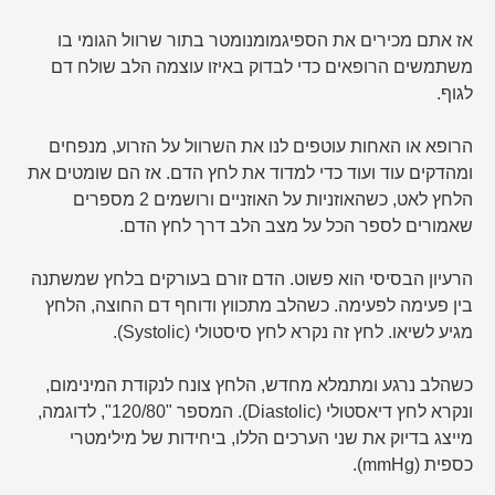
אז אתם מכירים את הספיגמומנומטר בתור שרוול הגומי בו
משתמשים הרופאים כדי לבדוק באיזו עוצמה הלב שולח דם
לגוף.
הרופא או האחות עוטפים לנו את השרוול על הזרוע, מנפחים
ומהדקים עוד ועוד כדי למדוד את לחץ הדם. אז הם שומטים את
הלחץ לאט, כשהאוזניות על האוזניים ורושמים 2 מספרים
שאמורים לספר הכל על מצב הלב דרך לחץ הדם.
הרעיון הבסיסי הוא פשוט. הדם זורם בעורקים בלחץ שמשתנה
בין פעימה לפעימה. כשהלב מתכווץ ודוחף דם החוצה, הלחץ
מגיע לשיאו. לחץ זה נקרא לחץ סיסטולי (Systolic).
כשהלב נרגע ומתמלא מחדש, הלחץ צונח לנקודת המינימום,
ונקרא לחץ דיאסטולי (Diastolic). המספר "120/80", לדוגמה,
מייצג בדיוק את שני הערכים הללו, ביחידות של מילימטרי
כספית (mmHg).