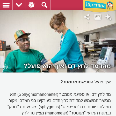
מהו מד לחץ דם ואיך הוא פועל?
איך פועל הספיגמומנומטר?
מד לחץ דם, או ספיגמומנומטר (Sphygmomanometer) הוא
מכשיר המשמש למדידת לחץ הדם בעורקינו בני-האדם. מקור
המילה ביוונית, בה "ספיגמוס" (sphygmus) משמעותה "דופק"
ובמונח המדעי "מנומטר" (manometer) מציין מד לחץ.