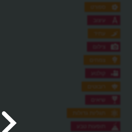
ספורט
עיצוב
עתיד
צילום
צמחים
קולנוע
רובוטים
שיאים
תגליות גדולות
תופעות טבע