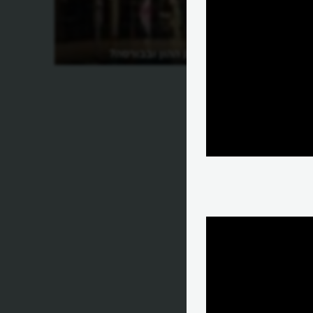
מהו ראלי בשוק ההון ובבורסה?