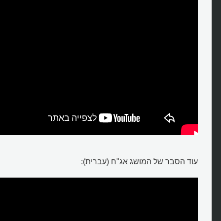
עוד הסבר של המושג אג"ח (עברית):