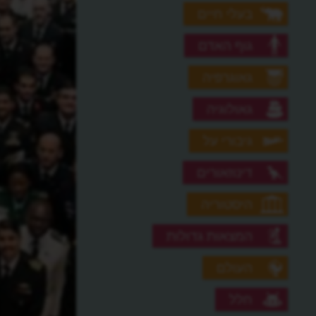
בעלי חיים
גוף האדם
גאוגרפיה
גאולוגיה
גיבורי על
דינוזאורים
היסטוריה
המצאות גדולות
העולם
חלל