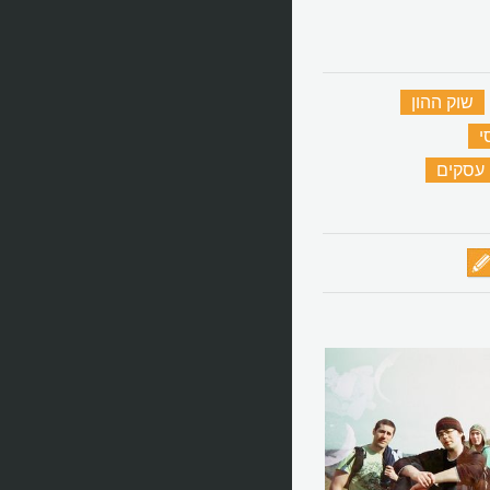
שוק ההון
‏
י
‏
עסקים
‏