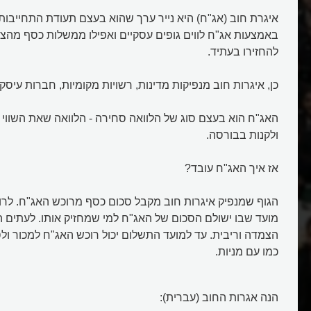
איגרת חוב (אג"ח) היא נייר ערך שהוא בעצם תעודת התחייבות
באמצעות אג"ח לווים גופים עסקיים ואפילו ממשלות כסף מהצי
להחזירו בעתיד.
כן, איגרות חוב מנפיקות מדינות, רשויות מקומיות, חברות עיסקי
האג"ח הוא בעצם סוג של הלוואה סחירה - הלוואה שאת השווי
ולקנות בבורסה.
אז איך האג"ח עובד?
הגוף שמנפיק איגרות חוב מקבל סכום כסף מרוכש האג"ח. לרו
מועד שבו ישולם הסכום של האג"ח למי שמחזיק אותו. לעתים 
הצמדה וריבית. עד למועד התשלום יכול רוכש האג"ח למכור ול
כמו עם מניות.
הנה אגרות החוב (עברית):