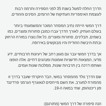
הדרך החלה לפעול בשנת 35 לפני הספירה ותרמה רבות
לעוצמת האימפריות העתיקות של הרומים, הסינים וההודים.
דרך המשי הייתה נתיב המסחר המוכר והמשמעותי ביותר
בעולם העתיק. לאורך הדרך עברו כמובן סחורות ומוצרים, כמו
בשמים, תבלינים, סחורות ומוצרים. כל אלו נוצרו במזרח הרחוק
ובתת-היבשת ההודית והיו מבוקשים באירופה.
אך בדרך המשי עבר גם מגוון רחב של רעיונות תרבותיים, ידע
מדעי, המצאות חדשניות ואמונות ומנהגים דתיים. אלה הופצו
ושותפו דרכה בין תרבויות שונות, ממלכות שונות ועמים.
שם הדרך נולד מהמסחר במשי, הבד היוקרתי שעבר בדרך זו
מהמזרח למערב. את השם מייחסים לגאוגרף הגרמני פרדיננד
פון ריכטהופן, שחי במאה ה-19.
הנה סיפורה של דרך המשי (מתורגם):