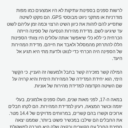
לרשות ספנים בספינות עתיקות לא היו אמצעים כמו מפות
מודרניות או מתקני ניווט מבוססי GPS. הם נזקקו לשיטה
שתסייע להם לזהות את כיוון השיט הרצוי וכמה זמן עליהם לשוט
עד שיגיעו לשם. מדידת מהירות הנסיעה של ספינה הייתה
הכרחית כי ללא כלי שיאפשר אותה עלולים היו צוותי הספינות
הללו להתרחק מהמסלול ולאבד את חייהם. מדידת המהירות
של הספינה היה הכרחי כדי לנווט ולדעת מתי היא תגיע אל
היעד.
המילה קשר מזכירה קשר בחבל ולמעשה זה העניין. כי הקֶשֶר
הימי, הוא יחידת המדידה של המהירות הימית והיא קרויה על
שם השיטה הקדומה למדידת מהירות של אוניות.
במאה ה-17, לפני מאות שנים, העלו ספנים אלמונים, בעלי
יוזמה וכושר המצאה, רעיון למדידת המהירות. הם לקחו חבלים
ארוכים וקשרו בהם קשרים, במרווחים מדויקים של 14.4 מטר.
את החבלים הם שילבו במכשיר פשוט ביותר, שממנו יצאה
חתיכת החבל עם הקשרים ובקצה שלה היא חוברה למשקולת