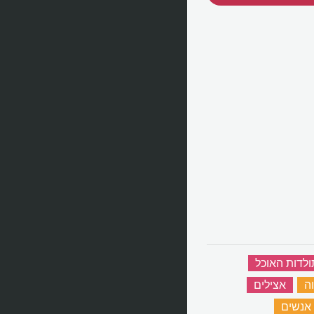
ולדות האוכל
‏
ה
‏
אצילים
‏
אנשים
‏