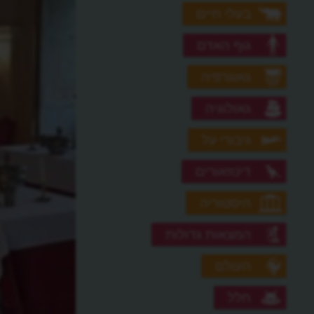
בעלי חיים
גוף האדם
גאוגרפיה
גאולוגיה
גיבורי על
דינוזאורים
היסטוריה
המצאות גדולות
העולם
חלל