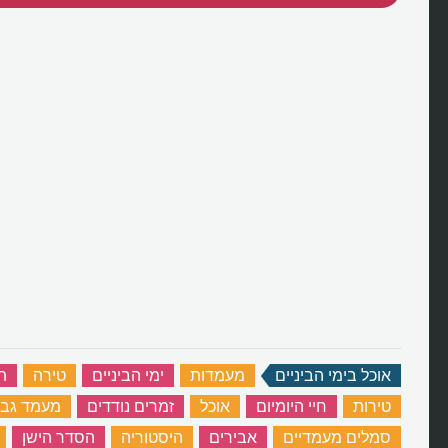
אוכל בימי הביניים
‏
מעמדות
‏
ימי הביניים
‏
טירה
‏
ת
טירות
‏
חיי היומיום
‏
אוכל
‏
זמרים נודדים
‏
מעמד גבו
סמלים מעמדיים
‏
אבירים
‏
היסטוריה
‏
הסדר הישן
‏