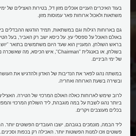
בעוד האיכרים העניים אוכלים מזון דל, בטירות האצילים של ימי 
משתאות ולאכול ארוחות פאר עמוסות מזון.
גם בארוחות רגילות וגם במשתאות, תמיד הודגשו ההבדלים בין 
באולם האוכל על ספסלי עץ. על כיסא ישב רק האביר, בעל הטיר
בראש השולחן. המעניין הוא שעד היום משתמשים בתואר "יושב
בשולחן, או באנגלית "Chairman", איש הכיסא, 
של ימי הביניים.
במשתה נהגו לפאר את הנדיבות של האדון ולהדגיש את העושר ו
ובשירה בשעת הארוחה ואחריה.
לרוב שימש לארוחות כאלה האולם המרכזי של הטירה. האצילים
ביותר נהגו לשבת על במה מוגבהת, ליד השולחן המרכזי והמפוא
בכלים מעוצבים ויקרים.
ליד הבמה, מונמכים בגובהם, ישבו העובדים הפשוטים יותר. הם
פשוטים וזכו למנות הפשוטות יותר. האכילה רק בכפות וסכינים. ה