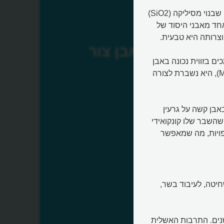
אבן הצור (Flint או Flintstone) הוא סלע קשה ובעל מראה זגוגי שבנוי מסיליקה (SiO2)
אחד מאבני היסוד של
וצרותה היא טבעית.
אבן צור
שכשמכים בזווית נכונה באבן
זו, שהיא סוג של סיליקה מיקרו-גבישית (Microcrystalline Silica), היא נשברת לצורה
אבן קשה על גרעין
שהשבר שלו קונקואידי
לקות וצפויות, מה שמאפשר
חיטה, לעיבוד בשר,
שנים. התרבות האשלית