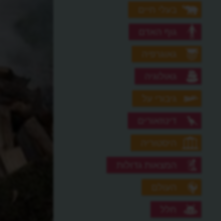
בעלי חיים
גוף האדם
גאוגרפיה
גאולוגיה
גיבורי על
דינוזאורים
היסטוריה
המצאות גדולות
העולם
חלל