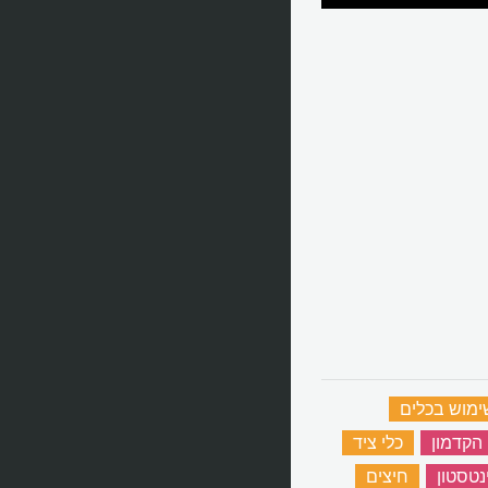
ימוש בכלים
‏
הקדמון
‏
כלי ציד
‏
נטסטון
‏
חיצים
‏