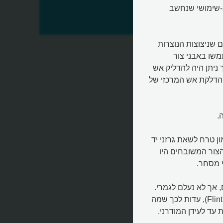
1 מיליון שנה, כלי רב-שימושי שנחשב
ור?
לו בני האדם שניצוצות הנוצרות
. כך השתמשו באבני צור
 ניתן היה להדליק אש
 הדלקת אש המרכזי של
.
 טרח לשאת גרזני יד
צור המשובחים היו
י מסחר.
סוג הצור לשוליים, אך לא נעלם לגמרי.
עד המאה ה-19 עוד השתמשו בו ברובי חובטי-צור (Flintlock Rifles), עדות לכך שמה
עד לעידן המודרני.