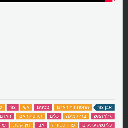
אבן צור
‏
התפתחות האדם
‏
סכינים
‏
אש
‏
צור
‏
ש
גילוי האש
‏
ברית מילה
‏
כלים
‏
תקופת האבן
‏
האדם 
כלי נשק עתיקים
‏
פרהיסטוריה
‏
אבן
‏
חץ וקשת
‏
פלי