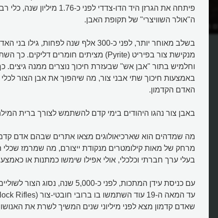
פיתחה את הגרזן היד הדו-צדדי לפני כ-.76
ה"אולר השוויצרי" של תקופת האבן.
 הקדמון להדליק אש?
איך השתמש האדם הקדמון באבן צ
בשלב מאוחר יותר, לפני כ-300 אלף שנה לפחות, גי
מנקישת צור בפיריט (Pyrite) מציתים חומרים דליקים
וחלמיש בתור "אבן אש" שבעזרת חיכוך נוצרים ממנה גיצים. כך
באמצעות חיכוך שתי אבני צור, מה שיהפוך את אבן הצור לכלי
האדם הקדמון.
באבן צור נהגו היהודים בימי קדם להשתמש לצורך ברית המילה
מה שמדהים הוא שארכיאולוגים מצאו אתרים שבהם אדם קדמון
מרחק של מאות קילומטרים מנקודת ייצורם, מה שמרמז שכלי ה
בעלי ערך חברתי וכלכלי, אולי אפילו שימשו כמתנות או כאמצע
עם כניסת עידן המתכות, לפני כ-5,000 שנה, נ
שאדם קדמון מצא לפני מיליוני שנים המשיך לשרת את האנושות 