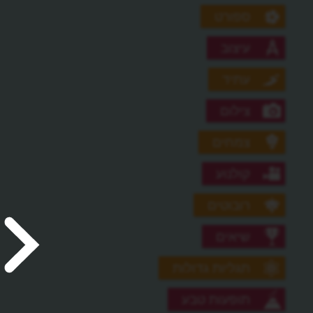
ספורט
עיצוב
עתיד
צילום
צמחים
קולנוע
רובוטים
שיאים
תגליות גדולות
תופעות טבע