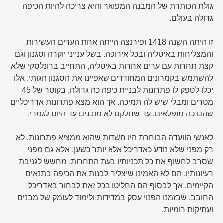
גולת הכותרת של המבנה המפואר והיא צריכה להיות הכיפה
גדולה בעולם.
זו היתה השנה 1418 ופירנצה הייתה אחת הערים העשירות
והמצליחות באיטליה ובכל אירופה. בשל ענייני יוקרה וסגנון וגם
קצת תחרות עם ערים אחרות באיטליה, התחייב ברונלסקי שלא
להשתמש בקמרונים המחודדים שאפיינו את הסגנון הגותי. אלו
יכלו לספק לו פתרונות לבניית כיפה כה גדולה, בקוטר של 45
מטרים ומבלי שיש לה תמיכה. אך הוא מצא פתרונות אדריכליים
שהם כה מופלאים, עד שחלקם לא מובנים עד היום לגמרי.
לאנשי הוועדה הבוחרת היו חשדות שהוא ממציא פתרונות, לא
רק מפני שלא נודע כאדריכל אלא יותר כשען, אלא גם מפני
שסרב לחשוף את כל תכניותיו בעת התחרות, מחשש לגניבת
רעיונותיו. הם לא האמינו שיצליח לבנות את הכיפה בתנאים
הקיימים, אך לבסוף הם החליטו בכל זאת לבחור באדריכל
החובב, שבזמנו הפנוי עסק במדידות ולימוד לעומק של מבנים
ועתיקות רומיות.