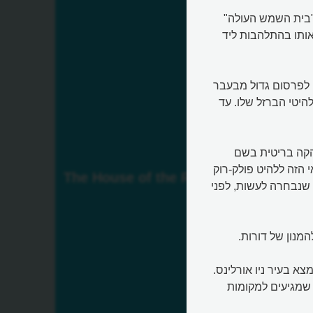
בים על "ילדי הפרחים" של שנות ה-60 היה "בית השמש העולה"
רה שלא פורט אותו בהתלהבות ליד
ה לפרסום גדול מבעבר
היטי הברזל שלו. עד
הקה בריטית בשם
האמריקאי הזה ללהיט פולק-רוק
The House of the Rising Sun
שנבחרה לעשות, לפני
מנון של דורות.
א בעיר ניו אורלינס.
שמגיעים למקומות