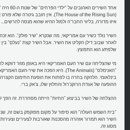
אחד השירים האהו
(The House of the Rising Sun). אין חובב גיט
איזו מדורה, בליווי החבר'ה ולמול ההיא שהוא מנסה להרשים...
השיר נולד כשיר עם אמריקאי, מה שנקרא "שיר פולק". הוא זכ
לאחר שבוב דילן הקליט את השיר. אבל השיר קצת "נעלם" בין ל
שלפתע הוא התפוצץ.
מי שהצליחה עם שיר העם האמריקאי היא באופן מוזר דווקא ל
"האנימלס" (The Animals). היא הפכה את שיר-העם 
בינלאומי. הלהקה בחרה בו לפתוח את הופעת החימום הקצרה 
ההופעה של אגדת הרוקנ'רול והחלוץ שלו, צ'אק ברי.
ההצלחה של השיר בביצוע "החיות" הייתה מסחררת. זה הפך לה
"בית השמש העולה" הוא סיפור על מקום מפוקפק בשם זה, שנמצ
השיר הוא תמרור אזהרה מהסכנות שאורבות לצעירים וצעירות 
מסוג זה.