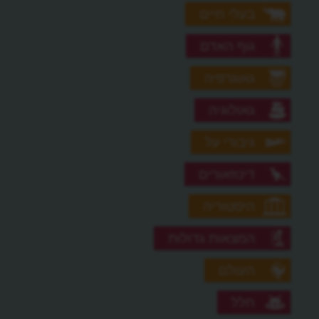
בעלי חיים
גוף האדם
גאוגרפיה
גאולוגיה
גיבורי על
דינוזאורים
היסטוריה
המצאות גדולות
העולם
חלל