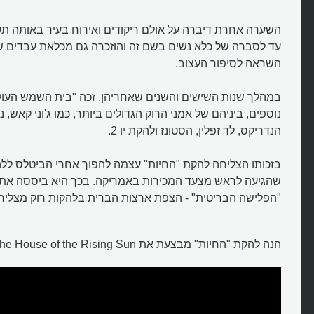
השערה אחרת דיברה על אולם ריקודים ואירוח בעיר באותה תק
עד לסברה של כלא נשים בשם זה והוזכרה גם מכלאת עבדים שח
השראה לסיפור העצוב.
במהלך שנות השישים והשנים שאחריהן, זכה "בית השמש העולה
נוספים, ביניהם של אמני הרוק הגדולים ביותר, כמו ג'וני קאש, נינ
הנדריקס, לד זפלין, הסטונז ולהקת יו 2.
בזכותו הצליחה להקת "החיות" עצמה להפוך אחרי הביטלס לל
שהגיעה לראש מצעד המכירות באמריקה. בכך היא ביססה את 
"הפלישה הבריטית" - הצפת ארצות הברית בלהקות רוק מצליחו
הנה להקת "החיות" מבצעת את The House of the Rising Sun (מתורגם):