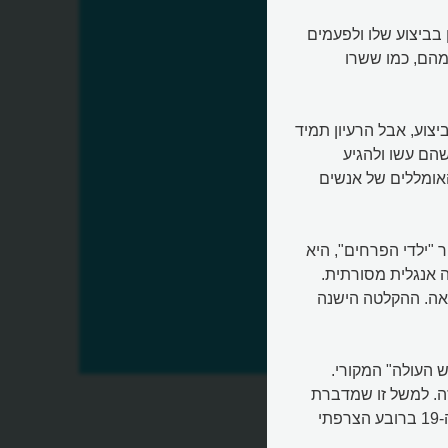
 בביצוע שלו ולפעמים
מהם, כמו ששרו
צוע, אבל הרעיון תמיד
הם עשו ולהגיע
אומללים של אנשים
 "ילדי הפרחים", היא
אה בבלדה אנגלית מסורתית.
לטה הזו לא נמצאה. ההקלטה הישנה
ש העולה" המקורי.
זה. למשל זו שמדברת
על בית מלון בשם זה, שהתנהל תקופה קצרה בתחילת המאה ה-19 ברובע הצרפתי