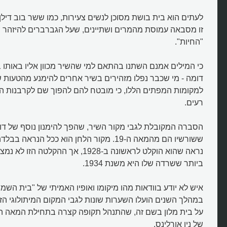
לעתים הוא בית בושת מסוכן לנשים צעירות, כמו ששר בוב דילן
זו מסבאה עמוסת מהמרים ושתיינים, שעל הגברברים להיזהר 
"החיות".
כי המילים אמנם השתנו בהתאם למי שהשיר מכוון אליו באותו בי
דומה - מי שכבר נפלו מזהירים בשיר אחרים להימנע מהטעות ש
למקומות המפתים הללו, כי מובטח להם להפוך שם לקרבנות ה
רעים.
הסברה המקובלת לגבי מקור השיר, שהפך להימנון נוסף של דור
ששורשיו הם מהמאה ה-19. מקור הלחן הוא ככל הנר
נראה שהוא הוקלט לראשונה ב-1928, אך ההק
ביותר ששרדה שלו היא משנת 1934.
מהו הסיפור של בית השמש העולה?
איש לא יודע בוודאות מהו מיקומו ואופיו האמיתי של "בית השמ
במהלך השנים הועלו השערות שונות לגבי המקום המיתולוגי ה
של ניו אורלינס.