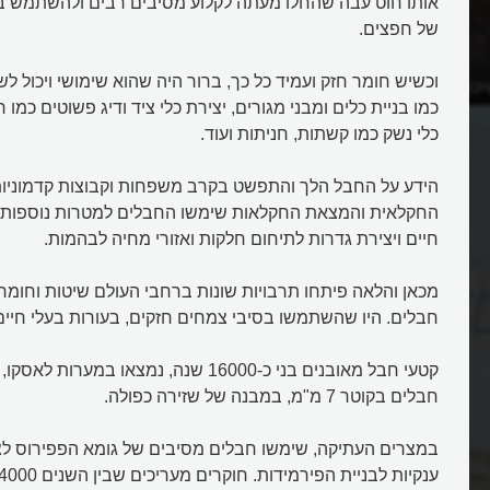
אותו חוט עבה שהחלו מעתה לקלוע מסיבים רבים ולהשתמש בו 
של חפצים.
וכשיש חומר חזק ועמיד כל כך, ברור היה שהוא שימושי ויכול ל
יכת חבל?
איך מייצרים חבלים?
כמו בניית כלים ומבני מגורים, יצירת כלי ציד ודיג פשוטים כמו
כלי נשק כמו קשתות, חניתות ועוד.
הידע על החבל הלך והתפשט בקרב משפחות וקבוצות קדמוניו
החקלאית והמצאת החקלאות שימשו החבלים למטרות נוספות, 
חיים ויצירת גדרות לתיחום חלקות ואזורי מחיה לבהמות.
מכאן והלאה פיתחו תרבויות שונות ברחבי העולם שיטות וחומר
חבלים. היו שהשתמשו בסיבי צמחים חזקים, בעורות בעלי חיים
קטעי חבל מאובנים בני כ-16000 שנה, נמצאו במ
חבלים בקוטר 7 מ"מ, במבנה של שזירה כפולה.
במצרים העתיקה, שימשו חבלים מסיבים של גומא הפפירוס לצ