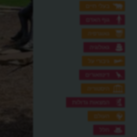
בעלי חיים
גוף האדם
גאוגרפיה
גאולוגיה
גיבורי על
דינוזאורים
היסטוריה
המצאות גדולות
העולם
חלל