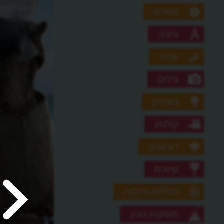
ספורט
עיצוב
עתיד
צילום
צמחים
קולנוע
רובוטים
שיאים
תגליות גדולות
תופעות טבע