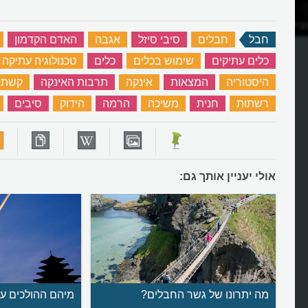
יילון?
מהו הלאסו או הפלצור?
חבל
‏
חבלים
‏
סיבי סיזל
‏
אגבה
‏
האדם הקדמון
‏
כלים עתיקים
‏
שימוש בכלים
‏
כלים
‏
טכנולוגיה עתיקה
היסטוריה
‏
המצאות
‏
אינקה
‏
תרבות האינקה
‏
קשת
רשתות
‏
חנית
‏
משיכה
‏
הרמה
‏
הידוק
‏
סיבים
‏
אולי יעניין אותך גם:
מה יתרונו של גשר החבלים?
מיהם ההולכים ע