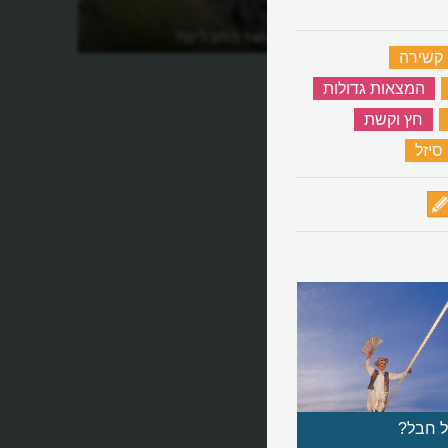
מה יתרונו של גשר החבלים?
קשירה
‏
‏
המצאות גדולות
‏
‏
חץ וקשת
‏
סיזל
‏
ל חבל?