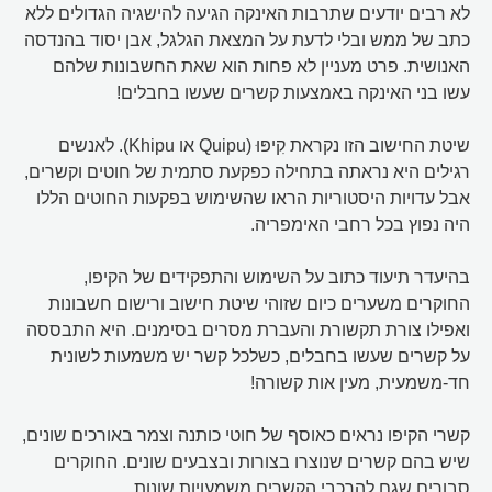
לא רבים יודעים שתרבות האינקה הגיעה להישגיה הגדולים ללא
כתב של ממש ובלי לדעת על המצאת הגלגל, אבן יסוד בהנדסה
האנושית. פרט מעניין לא פחות הוא שאת החשבונות שלהם
עשו בני האינקה באמצעות קשרים שעשו בחבלים!
שיטת החישוב הזו נקראת קִיפּוּ (Quipu או Khipu). לאנשים
רגילים היא נראתה בתחילה כפקעת סתמית של חוטים וקשרים,
אבל עדויות היסטוריות הראו שהשימוש בפקעות החוטים הללו
היה נפוץ בכל רחבי האימפריה.
בהיעדר תיעוד כתוב על השימוש והתפקידים של הקיפו,
החוקרים משערים כיום שזוהי שיטת חישוב ורישום חשבונות
ואפילו צורת תקשורת והעברת מסרים בסימנים. היא התבססה
על קשרים שעשו בחבלים, כשלכל קשר יש משמעות לשונית
חד-משמעית, מעין אות קשורה!
קשרי הקיפו נראים כאוסף של חוטי כותנה וצמר באורכים שונים,
שיש בהם קשרים שנוצרו בצורות ובצבעים שונים. החוקרים
סבורים שגם להרכבי הקשרים משמעויות שונות.