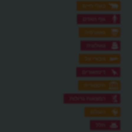
בעלי חיים
גוף האדם
גאוגרפיה
גאולוגיה
גיבורי על
דינוזאורים
היסטוריה
המצאות גדולות
העולם
חלל