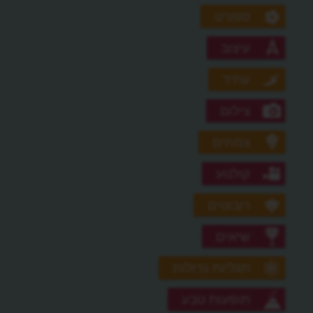
ספורט
עיצוב
עתיד
צילום
צמחים
קולנוע
רובוטים
שיאים
תגליות גדולות
תופעות טבע