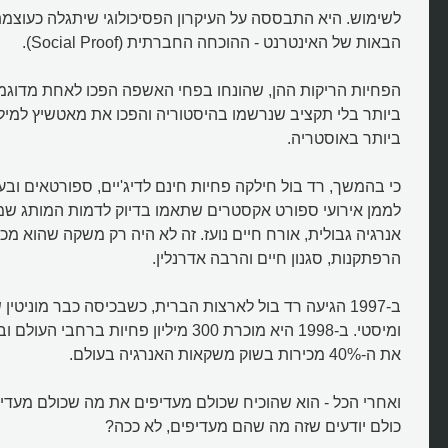
לשימוש. היא התבססה על העיקרון הפסיכולוגי שיתגלה כעוצמתי
הבאות של האינטרנט - ההוכחה החברתית (Social Proof).
הפחיות הריקות ההן, שהונחו בפחי האשפה הפכו לאחת מדוגמאו
ביותר בלי תקציב שנרשמו בהיסטוריה והפכו את מאטשיץ למיל
ביותר באוסטריה.
כי בהמשך, רד בול חילקה פחיות חינם לדיג'יים, ספורטאים ובע
לממן אירועי ספורט אקסטרים שתאמו בדיוק לדמות המותג שמ
אנרגיה גבולית, אורח חיים נועז. זה לא היה רק משקה שהוא מכ
הרפתקנות, סגנון חיים והרבה אדרנלין.
ב-1997 הגיעה רד בול לארצות הברית, כשבכיסה כבר מוניטי
ומיסטי. ב-1998 היא מוכרת 300 מיליון פחיות 
את ה-40% מכירות בשוק משקאות האנרגיה בעולם.
ואחרי הכל - הוא שהוכיח שכולם מעדיפים את מה שכולם מעדיפי
כולם יודעים שזה מה שהם מעדיפים, לא ככה?