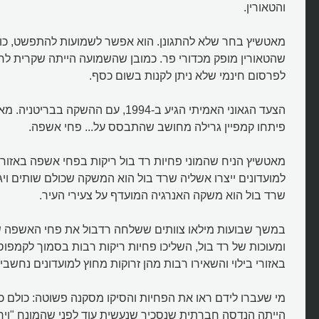
והטאורין.
מאטשיץ בחר שלא להתגונן. הוא אפשר לשמועות להתפשט, כול
שהטאורין מופק מכדורי פר. כמובן שהשמועה הייתה שקרית לחל
לפרסום חינמי שלא ניתן לקנות בשום כסף.
הצעד הגאוני האמיתי הגיע ב-1994, עם ההשקה
פיתחו קמפיין גרילה מחושב שהתבסס על... פחי אשפה.
מאטשיץ הניח שהמוני פחיות רד בול ריקות בפחי אשפה באזורי 
למועדונים ייצרו אשליה שרד בול הוא המשקה שכולם שותים ויג
שרד בול הוא משקה האנרגיה המועדף על צעירי העיר.
במשך שבועות מילאו צוותים ששלחה רדבול את פחי האשפה של 
ומעוכות של רד בול, השליכו פחיות ריקות רבות בסמוך לקמפוס
איזה קמפיין הפך את רדבול למשק
באזורי בילוי והשאירו רבות מהן זרוקות מחוץ למועדונים נחשבים
לוהט?
מי שעברו לידם ראו את הפחיות והסיקו מסקנה פשוטה: כולם כב
הייתה הנדסה חברתית שנסכיר שנעשית עוד לפני שהמונח "וירא