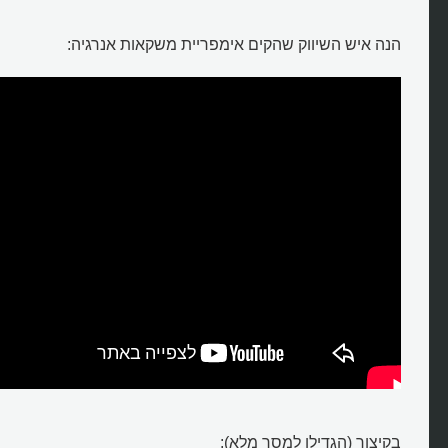
הנה איש השיווק שהקים אימפריית משקאות אנרגיה:
בקיצור (הגדילו למסך מלא):