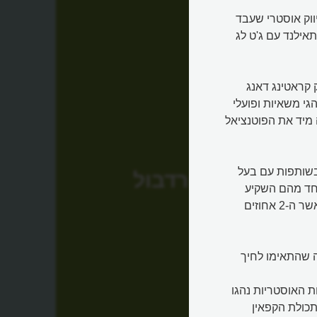
Dietrich Mateschitz), מנהל שיווק אוסטרי שעבד
רמנית בלנדקס (Blendax), הגיע לתאילנד עם ג'ט לג
 קראטינג דאנג
ב נהגי משאיות ופועלי
 מיד את הפוטנציאל
קים מאטשיץ את חברת רד בול (Red Bull GmbH) בשותפות עם בעל
רדבול
 יוביטיה (Chaleo Yoovidhya). כל אחד מהם השקיע
500,000 דולר ממחסכונותיו האישיים וקיבל 49% מהחברה, כאשר ה-2 אחוזים
לה שהתאימו לחיך
ת האוסטריות נהגו
כולת הקפאין