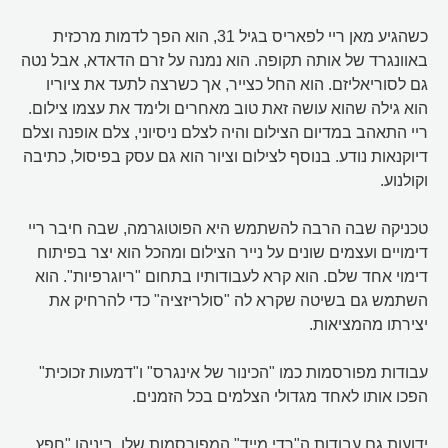
כשהגיע מאן ריי לפאריס בגיל 31, הוא הפך לדמות מרכזית
באוונגרד של אותה תקופה. הוא נמנה על זרם הדאדא, אבל נטה
גם לסוריאליזם. הוא החל כצייר, אך כשרצה לתעד את ציוריו
הוא גילה שהוא עושה זאת טוב מאחרים ולימד את עצמו צילום.
ריי התאהב במדיום הצילום והיה לצלם ניסיוני, צלם אופנה וצלם
דיוקנאות נודע. בנוסף לצילום וציור הוא גם עסק בפיסול, כתיבה
וקולנוע.
טכניקה שבה הרבה להשתמש היא הפוטוגרמה, שבה חיבר ריי
דימויים ועצמים שונים על נייר הצילום ומהכל הוא יצר בפיתוח
דימוי אחד שלם. הוא קרא לעבודותיו בתחום "ריוגרפיות". הוא
השתמש גם בשיטה שקרא לה "סולריזציה" כדי להרחיק את
יצירתו מהמציאות.
עבודות מפורסמות כמו "הכינור של אינגרס" ו"דמעות זכוכית"
הפכו אותו לאחד מגדולי הצלמים בכל הזמנים.
ידועות גם עבודות ה"רדי מייד" המפורסמות שלו, ביניהן "חפץ