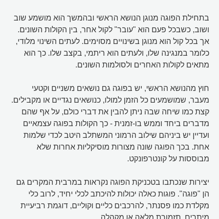
בתחילת הפוגה מנוגן הנושא הראשי ובהמשך הוא מושמע שוב
ושוב, כשבכל פעם הוא "עובר" לקול אחר, בין הקולות השונים.
אך בכל קול הוא מנוגן בשינויים מסוימים. לעתים השינוי מלודי,
כלומר במנגינה שלו, ולעתים הוא ריתמי, בקצב שלו. כך הוא
מתאים לקולות האחרים ולסולמות השונים.
חוץ מהנושא הראשי, יש בפוגה גם נושאים משניים וקטעי
מעבר, שמושמעים כל הזמן למולו, כנושאים נגדיים או מקבילים.
קצת כמו שיחה שבה ניתן להבין את דברי כולם, על אף שהם
מדברים ביחד וממש בו-זמנית - כך הקולות בפוגה עצמאיים
ועדיין יש ביניהם שילוב הרמוני המשתלב היטב לכדי שלמות
אחת. בכך הפוגה שונה מצורות מוסיקליות אחרות שלא
מבוססות על קונטרפונקט.
יצירות שנכתבו בטכניקת הפוגה נקראות במרבית המקרים גם
הן "פוגה". פוגות כאלה יכולות להיכתב לכלי יחיד, לרוב כלי
מקלדת כמו פסנתר, להרכבים כליים וקוליים, דוגמת רביעיית
מיתרים, תזמורת מלאה או מקהלה.