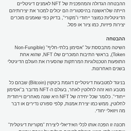
ההבטחה הגדולה והמהפכנית של NFT לאמנים דיגיטליים
הייתה שלראשונה בהיסטוריה הם יכולים למכור את יצירותיהם
הדיגיטליות כמוצר ייחודי ו"מקורי", בדיוק כפי שאמנים מוכרים
יצירות פיזיות, כמו ציור או פסל.
ההבטחה
השיטה מתבססת על "אסימון בלתי-חליף" (Non-Fungible
Token), בראשי התיבות המוכרים שלו NFT, שהוא אחת
התופעות הטכנולוגיות המרתקות שהסעירו את העולם הדיגיטלי
בשנים האחרונות.
בניגוד למטבעות דיגיטליים דוגמת ביטקוין (Bitcoin) שבהם כל
מטבע הוא זהה לחלוטין לאחר, בעולם ה-NFT מדובר ב"אסימון
ייחודי". כלומר שכל יחידה של NFT היא שונה מאחרים וייחודית
לחלוטין, ממש כמו יצירת אמנות, קלפי ספורט נדירים או דבר
מה ויזואלי יחודי.
תכונה זו הפכה אותו לכלי האידיאלי ליצירת "מקוריות דיגיטלית"