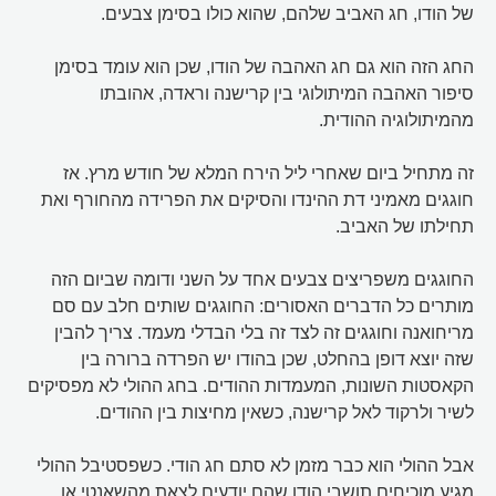
של הודו, חג האביב שלהם, שהוא כולו בסימן צבעים.
החג הזה הוא גם חג האהבה של הודו, שכן הוא עומד בסימן
סיפור האהבה המיתולוגי בין קרישנה וראדה, אהובתו
מהמיתולוגיה ההודית.
זה מתחיל ביום שאחרי ליל הירח המלא של חודש מרץ. אז
חוגגים מאמיני דת ההינדו והסיקים את הפרידה מהחורף ואת
תחילתו של האביב.
החוגגים משפריצים צבעים אחד על השני ודומה שביום הזה
מותרים כל הדברים האסורים: החוגגים שותים חלב עם סם
מריחואנה וחוגגים זה לצד זה בלי הבדלי מעמד. צריך להבין
שזה יוצא דופן בהחלט, שכן בהודו יש הפרדה ברורה בין
הקאסטות השונות, המעמדות ההודים. בחג ההולי לא מפסיקים
לשיר ולרקוד לאל קרישנה, כשאין מחיצות בין ההודים.
אבל ההולי הוא כבר מזמן לא סתם חג הודי. כשפסטיבל ההולי
מגיע מוכיחים תושבי הודו שהם יודעים לצאת מהשאנטי או