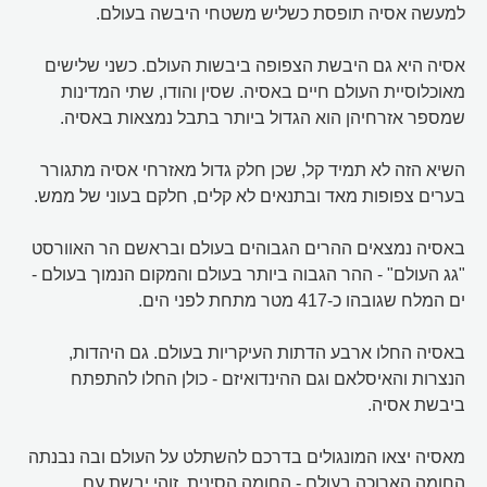
למעשה אסיה תופסת כשליש משטחי היבשה בעולם.
אסיה היא גם היבשת הצפופה ביבשות העולם. כשני שלישים
מאוכלוסיית העולם חיים באסיה. שסין והודו, שתי המדינות
שמספר אזרחיהן הוא הגדול ביותר בתבל נמצאות באסיה.
השיא הזה לא תמיד קל, שכן חלק גדול מאזרחי אסיה מתגורר
בערים צפופות מאד ובתנאים לא קלים, חלקם בעוני של ממש.
באסיה נמצאים ההרים הגבוהים בעולם ובראשם הר האוורסט
"גג העולם" - ההר הגבוה ביותר בעולם והמקום הנמוך בעולם -
ים המלח שגובהו כ-417 מטר מתחת לפני הים.
באסיה החלו ארבע הדתות העיקריות בעולם. גם היהדות,
הנצרות והאיסלאם וגם ההינדואיזם - כולן החלו להתפתח
ביבשת אסיה.
מאסיה יצאו המונגולים בדרכם להשתלט על העולם ובה נבנתה
החומה הארוכה בעולם - החומה הסינית. זוהי יבשת עם