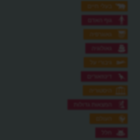
בעלי חיים
גוף האדם
גאוגרפיה
גאולוגיה
גיבורי על
דינוזאורים
היסטוריה
המצאות גדולות
העולם
חלל