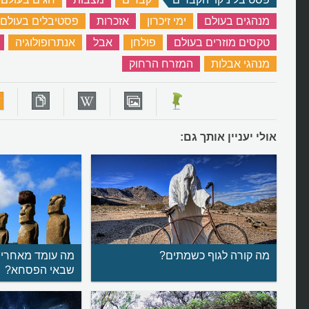
מנהגים בעולם
‏
ימי זיכרון
‏
אזכרות
‏
פסטיבלים בעולם
טקסים מוזרים בעולם
‏
פולחן
‏
אבל
‏
אנתרופולוגיה
‏
מנהגי אבלות
‏
המזרח הרחוק
‏
אולי יעניין אותך גם:
מה קורה לגוף כשמתים?
מה עומד מאחרי 
שבאי הפסחא?