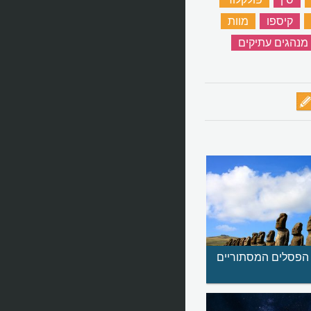
‏
קיספו
‏
מוות
‏
מנהגים עתיקים
‏
הפסלים המסתוריים