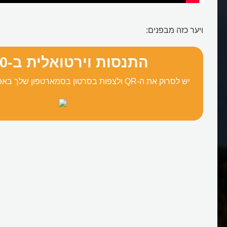
ויער כזה מבפנים:
התנסות וירטואלית ב-°360
יש לסרוק את ה-QR ולצפות בסרטון בסמארטפון שלך באפליקציית YouTube: