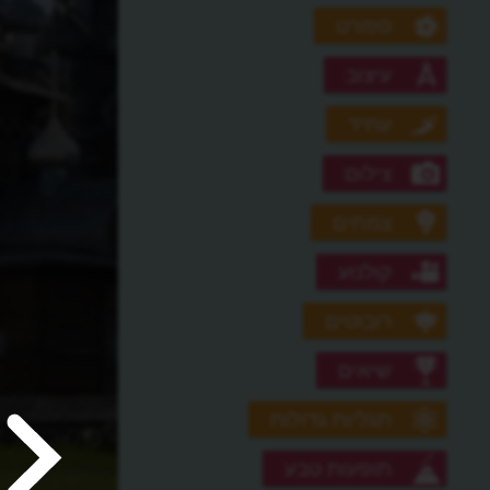
ספורט
עיצוב
עתיד
צילום
צמחים
קולנוע
רובוטים
שיאים
תגליות גדולות
תופעות טבע