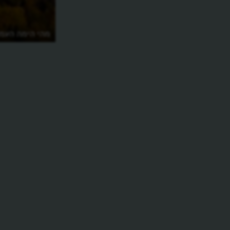
מה מיוחד ביצירה המוסיקלית "פטר
מהי הימה העמ
והזאב"?