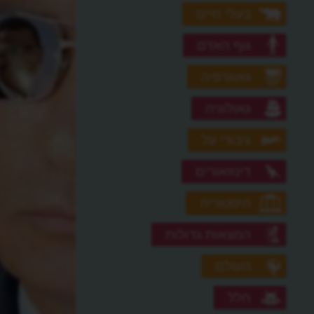
בעלי חיים
גוף האדם
גאוגרפיה
גאולוגיה
גיבורי על
דינוזאורים
היסטוריה
המצאות גדולות
העולם
חלל