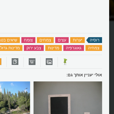
וקה בעולם?
איפה יש מאות ספינות במדבר?
רוסיה
‏
יערות
‏
עצים
‏
צמחים
‏
צומח
‏
שיאים בטב
צמחיה
‏
גאוגרפיה
‏
מדינות
‏
צבע ירוק
‏
מדינות גדולו
אולי יעניין אותך גם: