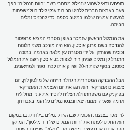
תופתעו ודאי לשמוע שנמלול מסחרי בשם "חוות הנמלים" הפך
פעם בארצות הברית ללהיט מכירות ענקי לילדים ולמשפחות.
למעשה אנשים שילמו במיטב כספם, כדי להכניס נמלים
הביתה.
את הנמלול הראשון שנמכר באופן מסחרי המציא פרופסור
להנדסה בשם פרנק אוסטין. הוא היה מורכב משני חלונות
זכוכית שהוחזקו על ידי מסגרת עץ מלאה באדמה. בתוכה
התנהל קן נמלים שניתן היה לצפות בו. אוסטין רשם את הנמלול
כפטנט בסוף שנות ה-20 ושיווק אותו לבתי ספר ולמוזיאונים.
אבל ההברקה המסחרית הגדולה הייתה של מילטון לוין, יזם
צעצועים אמריקאי. הוא חגג את יום העצמאות האמריקאי
בפיקניק עם משפחתו ולא הצליח להסיר את עיניו מתלולית
אדמה שאליה וממנה יצאו ונכנסו נמלים כל הזמן בעבודתן.
לוין נזכר בצנצנת הזכוכית שבה גידל נמלים בילדותו. בו במקום
הוא החליט לפתח את "חוות הנמלים של דוד מילטון". המתקן
הפך אותו לאדם עשיר. ממש כמו ב"נמלול" שפיתח בשנות