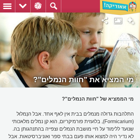
מי המציא את "חוות הנמלים"?
מי הממציא של "חוות הנמלים"?
התלהבות גדולה מנמלים בבית אין לאף אחד. אבל הנַמלוּל
(Formicarium), בלועזית פורמיקריום, הוא קן נמלים מלאכותי
שנועד ללימוד על חיי מושבת הנמלים וצפייה בהתנהגותן בה.
לא נדיר היה למצוא אותו פעם בבתי ספר ואוניברסיטאות. אבל