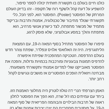
כולנו חיים בעולם בו תקשורת חזותית יכולה לספר סיפור,
להשפיע על דעת קהל ולשקף רוח של תקופה - זהו בדיוק העולם
המרתק של הפוסטר (Poster). הפוסטר הוא, לפני הכל, כלי
תקשורתי שנולד מחיבור של טכנולוגיה, אמנות ותרבות ובריקוד
מתמיד של מכשור מתפתח, לצד כישרון אנושי מרהיב, הוא
מתפתח והולך במסע אבולוציוני, שלא פוסק לרגע.
סיפורו של הפוסטר מתחיל בסוף המאה ה-19, עם המצאת
הליתוגרפיה. היה זה האלזאסי אלויס זנפלדר, שפתח צוהר חדש
בעולם ההדפסה. הטכניקה המהפכנית שפיתח איפשרה
להדפיס תמונות צבעוניות ומורכבות בכמויות גדולות, והפכה את
הפוסטר מאובייקט שולי למדיום אמנותי ותקשורתי משמעותי.
מבחינה ויזואלית הופכים הפוסטרים אז מושכים ונגישים לקהל
רחב יותר.
האמן הצרפתי הנרי דה טולוז לוטרק היה מחלוצי האמנות הזו.
ביחד עם עמיתים כמו ז'ול שרה, הוא הפך את הפוסטר לחלון
ראווה של תרבות הבילויים והבוהמה הפריזאית של סוף המאה
ה-19. על פוסטרים מסחריים הם יצרו יצירות אמנות שלא רק