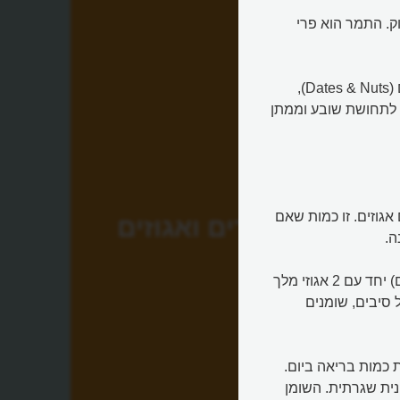
ד מתוק. התמר הוא פרי
התמר בצורתו הטבעית הוא בריא. שילוב של תמרים עם אגוזים (Dates & Nuts),
ע לתחושת שובע וממתן
יאה היא של כ-3 אגוזי מלך ביום, שהם כ-17 גרם אגוזים. זו כמות שאם
תמרים ואגוזים
ה.
לגבי תמרים, בדרך כלל יחידה אחת של תמר מג'הול (כ-17 גרם) יחד עם 2 אגוזי מלך
ל סיבים, שומנים
ל להיות כמות בריאה ביום.
נית שגרתית. השומן