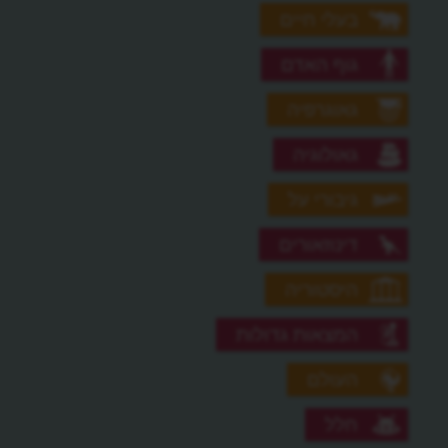
בעלי חיים
גוף האדם
גאוגרפיה
גאולוגיה
גיבורי על
דינוזאורים
היסטוריה
המצאות גדולות
העולם
חלל