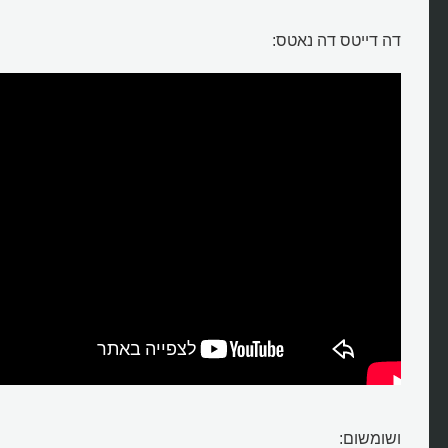
דה דייטס דה נאטס:
ושומשום: