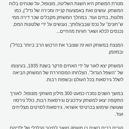
מטרת המשחק היא השגת השליטה, מונופול, על שטחים בלוח
המשחק. עושים זאת באמצעות קנייה ומכירה של נדל"ן, כמו
מלונות, בתים ועוד. במהלך המשחק מקבלים שכר דירה ממי
ש"חונים" על נכס שבבעלותך, נענשים על ידי שלטונות המס,
נכנסים לכלא ושאר חוויות מהחיים...
המנצח במשחק הוא זה שצובר את הרכוש הרב ביותר בנדל"ן
ובמזומן.
המשחק יצא לאור על ידי האחים פרקר בשנת 1935, בעיצומו
של "השפל הגדול". הצלחתו המסחררת של המשחק הביאה
לשלל גירסאות בכל העולם ובשפות רבות.
במשך השנים נמכרו כמעט 300 מיליון משחקי מונופול. לאורך
התקופה יצאו למשחק עידכונים וגירסאות רבות, כולל גירסה
שעושה שימוש בכרטיסי אשראי, גירסאות לסרטים מצליחים
ועוד.
הורים רבים רואים בו משחק חשוב לחינוך הכלכלי של ילדיהם,