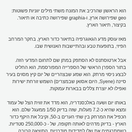
הוא הראשון שהרכיב את המונח משתי מילים יווניות פשוטות:
geo שפירושה ארץ, ו-graphia שפירושה כתיבה או תיאור.
בקיצור, תיאור הארץ.
מאז עוסק מדע הגאוגרפיה בתיאור כדור הארץ, בחקר המרחב
הפיזי, בתופעות טבע ובהתיישבות האנושית שבו.
אבל ארטוסתנס לא הסתפק במתן שם לתחום המדעי הזה.
בתור הספרן הראשי של הספרייה המפורסמת, הוא החליט
לבצע ניסוי מרתק. הוא שמע שבצהריים של יום קיץ מסוים בעיר
סיינה (Syene, היום אסואן שבמצרים) השמש זורחת ישירות
ואפילו לא יוצרת צללים בבארות עמוקות.
באותו יום ושעה באלכסנדריה, הוא מדד את זווית הצל של עמוד
ומצא שהיא כ-7.2 מעלות, שזה בדיוק 1/50 ממעגל שלם. הוא
הכפיל את המרחק בין שתי הערים ב-50, וקיבל את היקף כדור
הארץ - בדיוק מדהים לאותה תקופה, של - כ-250,000 סטדיות.
כשמתרגמים את שלו למדידות מודרניות, התוצאה קרובה