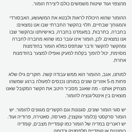
מהצפוי ועוד שיטות משמשים כולם ליצירת הומור.
ההומור שהוא היכולת לראות ולבטא את המשעשע, האבסורדי
והמגוחך שבחיים, תלוי בהקשר החברתי שבו אנו נמצאים:
בחברה, בתרבות, במעמדנו בחברה, באישיותנו ובהקשר שבו
אנו נמצאים. לכן, הומור אינו עובר כמו שהוא מחברה לחברה
ומהקשר להקשר ודבר שנתפס כמלא הומור בהזדמנות
מסוימת, יכול להפוך בקלות למעיק ואפילו למצער בהזדמנות
אחרת.
למוחנו, אגב, ההומור הוא ממש עבודה קשה. חוקרים גילו שלא
פחות מ-5 אזורים שונים במוחנו נכנסים לפעולה ברגע שמשהו
מצחיק אותנו - מה שאגב מסביר היטב את הקשר המקובל שאנו
מוצאים בין אינטליגנציה להומור.
יש סוגי הומור שונים, סגנונות וגם הקשרים מגוונים להומור. יש
הומור סרקסטי (כלומר עוקצני), פארסה, סאטירה, פרודיה ועוד.
יש ז'אנרים במדיה של הומור כמו קומדיית מצבים, קומדיה
רומנטית או קומדיית סלפסטיק וכדומה.