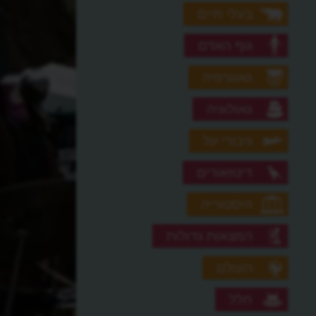
בעלי חיים
גוף האדם
גאוגרפיה
גאולוגיה
גיבורי על
דינוזאורים
היסטוריה
המצאות גדולות
העולם
חלל