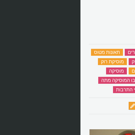
רים
‏
תאונות מטוס
‏
ק
‏
מוסיקת רוק
‏
ם
‏
מוסיקה
‏
בו המוסיקה מתה
‏
 התרבות
‏