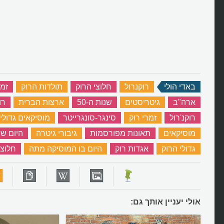
באדי הולי
‏
רוקנרול
‏
חלוצי הרוק
‏
תולדות הרוק
‏
זמ
ארה"ב
‏
גיטריסטים
‏
שנות ה-50
‏
ארצות הברית
‏
רו
רוקנ'רול
‏
זמרי רוק
‏
סינגר-סונגרייטר
‏
מוסיקאים גדולי
מוסיקאים
‏
תאונות מפורסמות
‏
גיבורי גיטרה
‏
היום ש
גדולי הרוק
‏
אגדות רוק
‏
היום בו המוסיקה מתה
‏
חלוצי
אולי יעניין אותך גם: