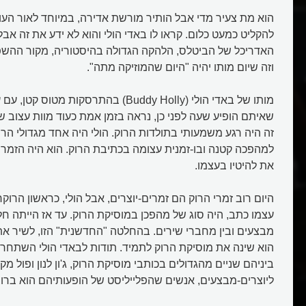
הוא מת צעיר מדי אבל הותיר מורשת אדירה, במיוחד לאור הע
להקליט כמעט כלום. קראו לו באדי הולי והוא לא ידע את זה אבל
האדריכל של הביטלס, הלהקה הגדולה בהיסטוריה, מקור ההשפע
וזה שיום מותו יהיה "היום שהמוזיקה מתה".
מותו של באדי הולי (Buddy Holly) בהתרסקות מ
שאיתם הופיע שעה לפני כן, נראה בזמן אמת כעוד מוות עצוב ש
זה היה רגע משמעותי בתולדות הרוק. הולי היה אחד מגדולי הרו
למהפכה קטנה ובו-זמנית עצומה בכתיבת הרוק. הוא היה הזמר 
את להיטיו בעצמו.
היום רוב זמרי הרוק הם זמרים-יוצרים, אבל הולי, כראשון הרו
עצמו כתב, היה סוג של מהפכן במוסיקת הרוק. עד אז הייתה חל
מבצעים ובין מחברי שירים. בהחלטה "החדשנית" הזו, לשיר את
הוא שינה את מוסיקת הרוק לתמיד. תודות לבאדי הולי השתחרר
ביניהם שניים מהגדולים בכותבי מוסיקת הרוק, ג'ון לנון ופול מקר
ליוצרים-מבצעים, אנשים שהפלייליסט של הופעותיהם הוא ברוב