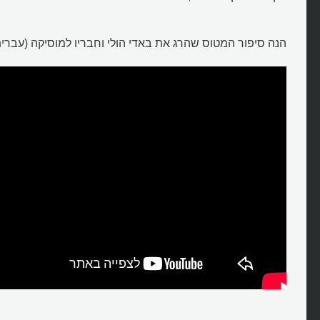
הנה סיפור המטוס שהרג את באדי הולי וחבריו למוסיקה (עברית