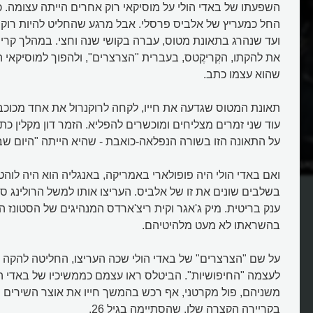
השפעתו של באדי הולי על מוסיקאי רוק אחרים הייתה עצומה. כמ
החל כמעריץ של אלביס פרסלי. אבל מרגע שהחליט להיות רוק
ועד שנהרג בתאונת מטוס, עברה בקושי שנה וחצי. במהלך קרי
את להקתו, הקְריקֶטס, בעברית "הצרצרים", ולהפוך למוסיקאי 
שהוא עצמו כתב.
תאונת המטוס שגדעה את חייו, לקחה לרוקנרול את אחד מכוכב
עוד שני זמרים מצליחים ומוכשרים להפליא. הזמר דון מקלין כת
על התאונה הזו בשורה הנפלאה-כואבת - שהיא הייתה "היום שב
קאבילי האמריקאי?
מה תרם באדי הולי לרוקנרול?
ואם באדי הולי היה פופולארי באמריקה, באנגליה הוא היה לוה
בשלבים שונים את זו של אלביס. העריצו אותו למשל הרולינג סט
ענק בריטית. מיק ג'אגר וקית ריצ'ארדס המנהיגים של הסטונז הע
בהשראתו לא מעט מלהיטיהם.
על שם "הצרצרים" של באדי הולי שכה העריצו, החליטה להקה 
לעצמה "החיפושיות". הביטלס ראו עצמם כממשיכיו של באדי ה
משניהם, פול מקרטני, אף רכש בהמשך חייו את אוצר השירים 
בקריירה הקצרה שלו, שהסתיימה בגיל 26.