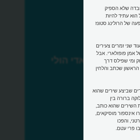
ובדה שלא הספיק
 הוא עתיד להיות
ה של הרולינג סטונז
טוס קטן, עם עוד שני זמרים צעירים
ל אמן פופולארי. אבל
באדי הולי
ק ומי שפילס דרך
הראשון שכתב והלחין
קרים שביצע שירים שהוא
וקה ברורה בין
 השירים שהוא כותב,
ו אינספור מוסיקאים,
טני, והפכו
ו פרי עטם.