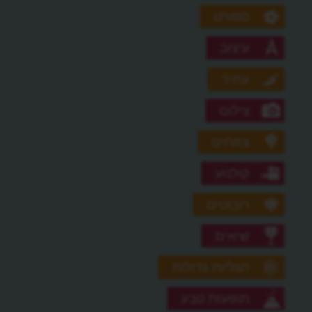
ספורט
עיצוב
עתיד
צילום
צמחים
קולנוע
רובוטים
שיאים
תגליות גדולות
תופעות טבע