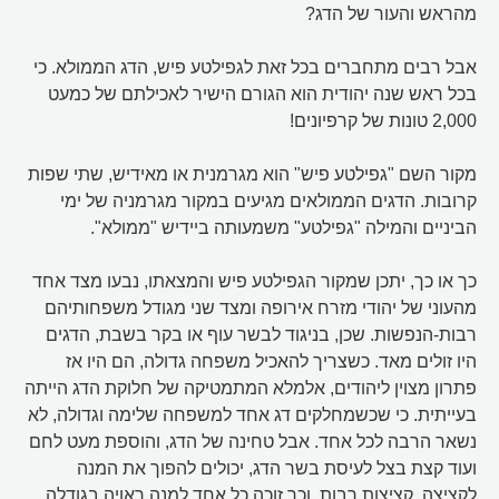
מהראש והעור של הדג?
אבל רבים מתחברים בכל זאת לגפילטע פיש, הדג הממולא. כי
בכל ראש שנה יהודית הוא הגורם הישיר לאכילתם של כמעט
2,000 טונות של קרפיונים!
מקור השם "גפילטע פיש" הוא מגרמנית או מאידיש, שתי שפות
קרובות. הדגים הממולאים מגיעים במקור מגרמניה של ימי
הביניים והמילה "גפילטע" משמעותה ביידיש "ממולא".
כך או כך, יתכן שמקור הגפילטע פיש והמצאתו, נבעו מצד אחד
מהעוני של יהודי מזרח אירופה ומצד שני מגודל משפחותיהם
רבות-הנפשות. שכן, בניגוד לבשר עוף או בקר בשבת, הדגים
היו זולים מאד. כשצריך להאכיל משפחה גדולה, הם היו אז
פתרון מצוין ליהודים, אלמלא המתמטיקה של חלוקת הדג הייתה
בעייתית. כי שכשמחלקים דג אחד למשפחה שלימה וגדולה, לא
נשאר הרבה לכל אחד. אבל טחינה של הדג, והוספת מעט לחם
ועוד קצת בצל לעיסת בשר הדג, יכולים להפוך את המנה
לקציצה, קציצות רבות, וכך זוכה כל אחד למנה ראויה בגודלה