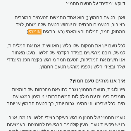
דווקא "מתים" על הטעם החמוץ.
ואכן, הטעם החמוץ () הוא אחד מחמשת הטעמים המוכרים
בציבור, הטעמים הבסיסיים שחוש הטעם שלנו מזהה, לצד
המתוק, המר, המלוח והאומאמי (ראו בתגית
אוממי
).
לכל טעם יש את המקום שלו בלשון האנושית. אם את המליחות,
למשל, רובנו מרגישים בצידה הקדמי של הלשון, מעט מאחור
אנו חשים את המתיקות, הטעם המר מורגש בקצה הפנימי צדדי
שלה ובצידי הלשון לפניו מורגש הטעם החמוץ.
איך אנו מזהים טעם חמוץ?
פיזיולוגית, הטעם החמוץ נגרם כתוצאה מנוכחות של חומצות -
חומרים כימיים עם מולקולות המשחררות יוני מימן במגע עם
מים. ככל שריכוז יוני המימן גבוה יותר, כך הטעם החמוץ עז יותר.
טעמו החמוץ של המזון מורגש בעיקר בצידי הלשון פנימה, אזור
בו יש פקעיות טעם, מעין קולטנים הרגישים לחומצות. באמצעות