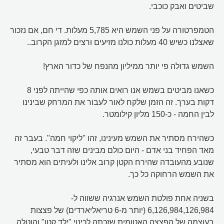
שביטים ואבק כוכבי.
הטמפרטורה על פני השמש היא 5,785 מעלות. די חם, אם נזכור
שאצלנו כשיש 40 מעלות כולנו מזיעים ורצים למזגן הקרוב..
השמש גדולה פי יותר ממיליון מהנפח של כדור הארץ!
כשאנו מביטים בשמש אנו רואים אותה כפי שהייתה לפני 8
דקות בערך. זה הזמן שלקח לאור לעבור את המרחק שבינינו
לבין החמה - כ-150 מליון קילומטר.
כשהירח מסתיר את השמש מעינינו, זהו "ליקוי חמה". בעבר זה
מאד הפחיד בני אדם - היום כולם מבינים שזה דבר טבעי,
שנובע מהעובדה שהירח הקטן קרוב אלינו ולעיתים הוא מסתיר
את השמש הרחוקה כל כך.
בשניה אחת פולטת השמש אנרגיה ששווה ל-
6,126,984,126,984 (יותר מ-6 טריאליארדים) של פצצות
בעוצמה של הפצצה האטומית שזכתה לכינוי "ילד קטן" והוטלה