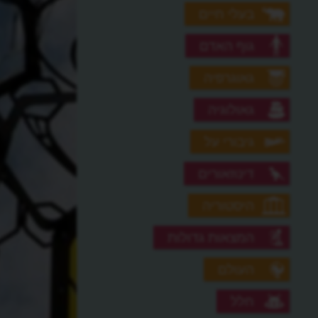
בעלי חיים
גוף האדם
גאוגרפיה
גאולוגיה
גיבורי על
דינוזאורים
היסטוריה
המצאות גדולות
העולם
חלל