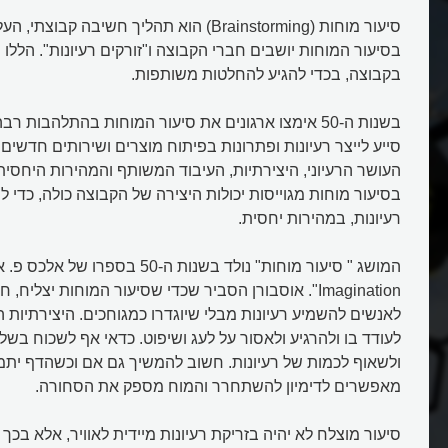
סיעור מוחות (Brainstorming) הוא תהליך חשיבה ק
בסיעור המוחות יושבים חברי הקבוצה ו"זורקים רעיונות". הללו
בקבוצה, בכדי להגיע להחלטות משותפות.
בשנות ה-50 אימצו ארגונים את סיעור המוחות בהתלהבות ר
סייע לייצר רעיונות ופתרונות בפיתוח מוצרים ושירותים חדשים. 
העושר הרעיוני, היצירתיות, העיבוד המשותף והמהירות היחסי
בסיעור מוחות מגוייסות יכולות היצירה של הקבוצה כולה, כדי 
רעיונות, במהירות יחסית.
Imagination". אוסבורן הסביר שכדי שסיעור המוחות יצלי
לאנשים להשמיע רעיונות מבלי שיוגדרו כמגוחכים. היצירתיות 
לעודד בו ולהרגיע ולאסור על לעג ושיפוט. כדאי אף לשכוח בשל
ולשאוף לכמות של רעיונות. חשוב להמשיך גם אם וכשהדף יתמל
מאפשרים לדימיון להשתחרר והמוח מספק את הסחורה.
סיעור מוצלח לא יהיה בזריקת רעיונות מיידית לאוויר, אלא בכך 