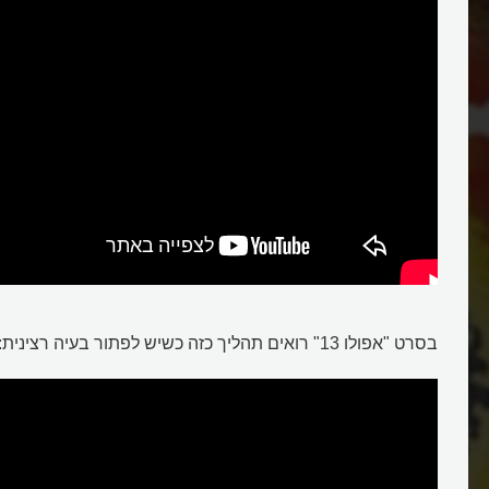
בסרט "אפולו 13" רואים תהליך כזה כשיש לפתור בעיה רצינית: