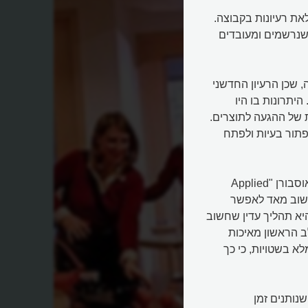
בוצתי, העלאת רעיונות בקבוצה.
 שנרשמים ומעובדים
בה, שכן הרעיון החדשני
היתרונות בו היו
ת של ההגעה לתוצרים.
לפתור בעיות ולפתח
המושג " סיעור מוחות" נולד בשנות ה-50 בספרו של אלכס פ. אוסבורן "Applied
ח, חשוב מאד לאפשר
היא תהליך עדין שחשוב
ב הראשון מאיכות
א בשטויות, כי כך
שנותנים זמן