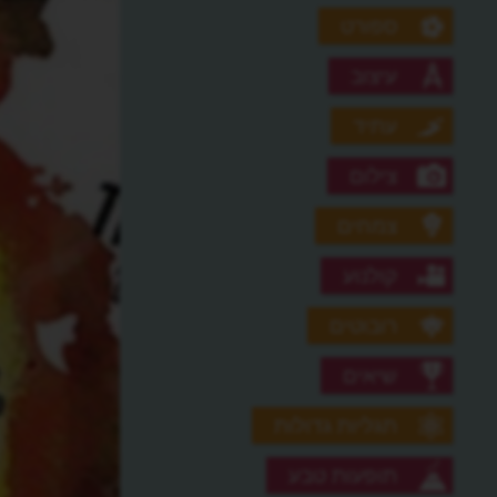
ספורט
עיצוב
עתיד
צילום
צמחים
קולנוע
רובוטים
שיאים
תגליות גדולות
תופעות טבע