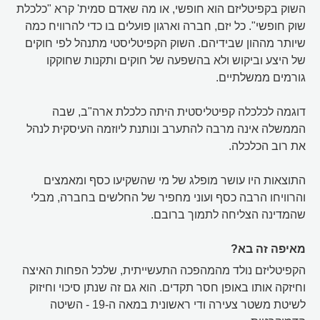
השוק בקפיטליזם הוא חופשי, או מה שאדם סמית' קרא "כלכלת
שוק חופשי". כל יזם, חברה וארגון פועלים בו כדי להרוויח כמה
שיותר מההון שבידיהם. השוק הקפיטליסטי מתנהל לפי חוקים
של היצע וביקוש ולא בהשפעה של חוקים ותקנות שחוקקו
גורמים ממשלתיים.
דוגמה לכלכלה קפיטליסטית היתה כלכלת ארה"ב, שבה
הממשלה אינה מרבה להתערב ונותנת ליוזמה העיסקית לנהל
את רוב הכלכלה.
התוצאות היו עושר מופלג של מי שהשקיעו כסף ומאמצים
והרוויחו הרבה כסף ועוני מחפיר של החלשים בחברה, מבלי
שהמדינה הצליחה לתמוך ברובם.
מאיפה זה בא?
הקפיטליזם נולד מהמהפכה התעשייתית, שלכל הפחות האיצה
וחיזקה אותו באופן חסר תקדים. הוא גם זה שנתן סיכוי וחיזוק
לשיטת משטר צעירה ודי ראשונית במאה ה-19 - השיטה